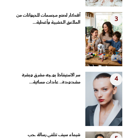
أفكار لصنع مجسمات للحيوانات من
3
الملاعق الخشبية وأغطية...
سر الاستيقاظ بوجه مشرق وبشرة
4
مشدودة.. عادات مسائية...
شيماء سيف تتلقى رسالة حب