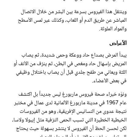
وينتقل هذا الفيروس بسرعة بين البشر من خلال الاتصال
المباشر عن طريق الدم أو اللعاب، وكذلك عبر لمس الأسطح
والمواد الملوثة.
الأعراض
يبدأ المرض بصداع حاد ووعكة وحمى شديدة، ثم يصاب
المريض بإسهال حاد ومغص في البطن، ثم ينزف من الأنف أو
اللثة ويعاني من طفح جلدي قبل أن يصاب باختلال وظيفي
في بعض الأعضاء.
ونوّه خبراء صحة فيروس ماربورغ ليس جديداً بل اكتشف
عام 1967 في مدينة ماربورغ الألمانية لدى عمال في مختبر
نتيجة عدوى من النسانيس الإفريقية، وهو من الفيروسات
الخيطية الخطيرة التي تسبب الحمى النزفية مثل إيبولا ولاسا،
لكن لحسن الحظ أن الفيروس لا ينتشر بسهولة حيث يحتاج