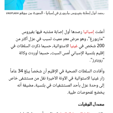
عروس سيدتي
رصد أول إصابة بفيروس ماربورغ في إسبانيا - الصورة من موقع unsplash
أعلنت
إسبانيا
رصدها أول إصابة مشتبه فيها بفيروس
"ماربورغ"، وهو مرض معدٍ مميت تسبب في عزل أكثر من
200 شخص في
غينيا
الاستوائية، حسبما ذكرت السلطات في
إقليم بلنسية الإسباني أمس السبت، حسبما أوردت وكالة
"رويترز".
وأفادت السلطات الصحية في الإقليم أن شخصاً يبلغ 34 عاماً
مجلة سيدتي
زار غينيا الاستوائية في الآونة الأخيرة نقل من مستشفى خاص
إلى وحدة عزل بأحد المستشفيات في بلنسية، مضيفة أنه
غلاف رفمي
يخضع لفحوصات طبية.
معدل الوفيات