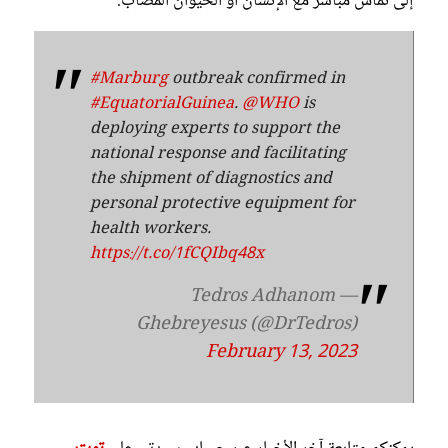
إلى تماس مباشر مع الإنسان أو الحيوان المصاب.
#Marburg
outbreak confirmed in
#EquatorialGuinea
.
@WHO
is
deploying experts to support the
national response and facilitating
the shipment of diagnostics and
personal protective equipment for
health workers.
https://t.co/1fCQIbq48x
— Tedros Adhanom
Ghebreyesus (@DrTedros)
February 13, 2023