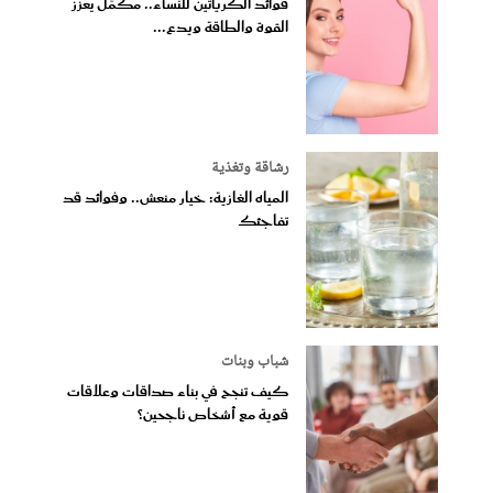
فوائد الكرياتين للنساء.. مكمّل يعزّز
القوة والطاقة ويدع...
رشاقة وتغذية
المياه الغازية: خيار منعش.. وفوائد قد
تفاجئك
شباب وبنات
كيف تنجح في بناء صداقات وعلاقات
قوية مع أشخاص ناجحين؟