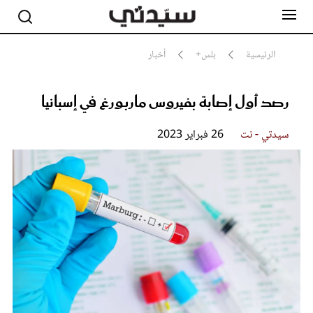
الرئيسية
بلس+
أخبار
رصد أول إصابة بفيروس ماربورغ في إسبانيا
مشاهير
أناقة
جمال
سيدتي - نت
26 فبراير 2023
صحة ورشاقة
سيدتي وطفلك
لايف ستايل
بلس+
فيديو
مطبخ سيدتي
مقالات الرأي
ستايل
تقارير