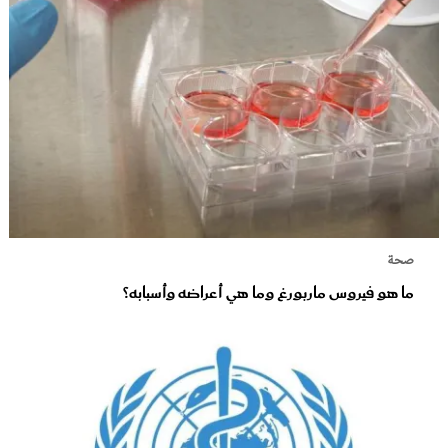
صحة
ما هو فيروس ماربورغ وما هي أعراضه وأسبابه؟