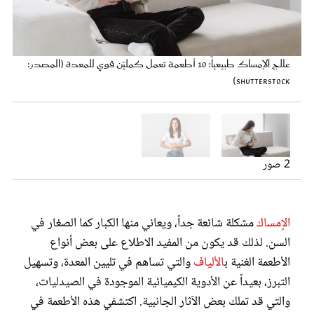
عروس سيدتي
جرّبي تناول الكينوا لعلاج مشكلة الإمساك (المصدر: Shutterstock)
علاج الإمساك طبيعياً: 10 أطعمة تعمل كمليّن قوي للمعدة (المصدر:
Shutterstock)
2 صور
مجلة سيدتي
الإمساك
مشكلة شائعة جداً، ويعاني منها الكبار كما الصغار في
السن. لذلك قد يكون من المفيد الاطلاع على بعض أنواع
غلاف رفمي
الأطعمة الغنية ب
الألياف
والتي تساهم في تليين المعدة، وتسهيل
التبرز، بعيداً عن الأدوية الكيميائية الموجودة في الصيدليات،
والتي قد تملك بعض الآثار الجانبية. اكتشفي هذه الأطعمة في