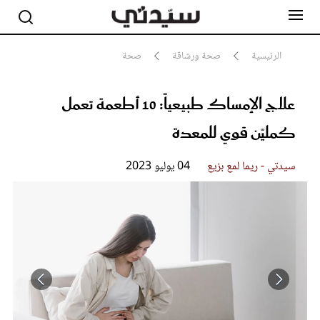
الرئيسية
صحة ورشاقة
صحة
علاج الإمساك طبيعياً: 10 أطعمة تعمل
مشاهير
أناقة
كمليّن قوي للمعدة
جمال
صحة ورشاقة
سيدتي وطفلك
سيدتي - ريما لمع بزيع
04 يوليو 2023
لايف ستايل
بلس+
فيديو
مطبخ سيدتي
مقالات الرأي
ستايل
تقارير