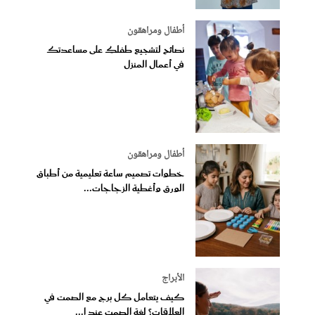
أطفال ومراهقون
نصائح لتشجيع طفلكِ على مساعدتك
في أعمال المنزل
أطفال ومراهقون
خطوات تصميم ساعة تعليمية من أطباق
الورق وأغطية الزجاجات...
الأبراج
كيف يتعامل كل برج مع الصمت في
العلاقات؟ لغة الصمت عند ا...