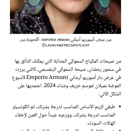
من عرض أمبوريو أرماني Emporio Armani -الصورة من
LaunchmetricsSpotlight©
من صيحات المكياج السموكي الجذابة التي يمكنك التألق بها
في سحور رمضان، صيحة السموكي البنفسجي، كالتي برزت
في عرض دار أمبوريو أرماني Emporio Armani لأسبوع
الموضة بميلان لموسم خريف وشتاء 2024. اعتمديها على
الشكل الآتي:
طبقي كريم الأساس المناسب لدرجة بشرتك، ثم الكونسيلر
المناسب لدرجة بشرتك، ووزعيه جيداً حول العين لإخفاء
الهالات السوداء.