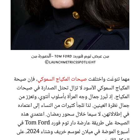
من عرض توم فورد Tom Ford -الصورة من
LaunchmetricsSpotlight©
مهما تنوعّت واختلفت
صيحات المكياج السموكي
، فإن صيحة
المكياج السموكي الأسود لا تزال تحتل الصدارة في صيحات
المكياج. إذ تُبرز جمال وجه المرأة بأسلوب أنثوي، وتعزز من
جمال نظرة العينين. لذا تلجأ كثيرات من النساء إلى اعتماده
في إطلالاتهن، لا سيما خلال سحور رمضان. اعتمدي هذه
الصيحة على طريقة عارضة دار توم فورد Tom Ford في
أسبوع الموضة في ميلان لموسم خريف وشتاء 2024، على