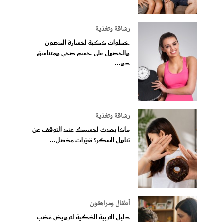
رشاقة وتغذية
خطوات ذكية لخسارة الدهون
والحصول على جسم صحي ومتناسق
دو...
رشاقة وتغذية
ماذا يحدث لجسمك عند التوقف عن
تناول السكر؟ تغيّرات مذهل...
أطفال ومراهقون
دليل التربية الذكية لترويض غضب