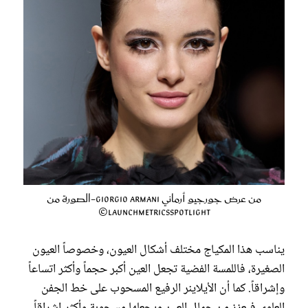
من عرض جورجيو أرماني Giorgio Armani-الصورة من
LaunchmetricsSpotlight©
يناسب هذا المكياج مختلف أشكال العيون، وخصوصاً العيون
الصغيرة، فاللمسة الفضية تجعل العين أكبر حجماً وأكثر اتساعاً
وإشراقاً. كما أن الأيلاينر الرفيع المسحوب على خط الجفن
العلوي فيعزز من جمال العين ويجعلها مسحوبة وأكثر إشراقاً.