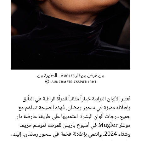
من عرض موغلر Mugler -الصورة من
LaunchmetricsSpotlight©
تُعتبر الألوان الترابية خياراً مثالياً للمرأة الراغبة في التألق
بإطلالة مميزة في سحور رمضان. فهذه الصيحة تتناغم مع
جميع درجات ألوان البشرة. اعتمديها على طريقة عارضة دار
موغلر Mugler في أسبوع باريس للموضة لموسم خريف
وشتاء 2024. وانعمي بإطلالة فخمة في سحور رمضان. إليك،