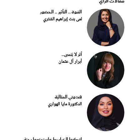
مقالات الرأي
القوة .. التأثير .. الحضور
لمى بنت إبراهيم الشثري
أثر لا يُنسى..
أبرار آل عثمان
قدوتي المثاليّة
الدكتورة مايا الهواري
اتركوا الخرابيط واستمتعوا بجنة