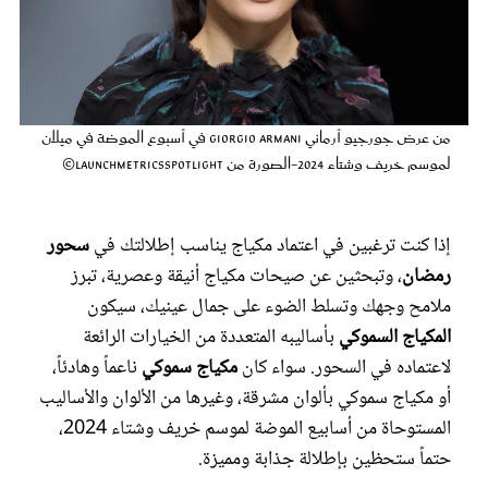
عروس سيدتي
من عرض جورجيو أرماني Giorgio Armani في أسبوع الموضة في ميلان
لموسم خريف وشتاء 2024-الصورة من LaunchmetricsSpotlight©
إذا كنت ترغبين في اعتماد مكياج يناسب إطلالتك في
سحور
رمضان
، وتبحثين عن صيحات مكياج أنيقة وعصرية، تبرز
ملامح وجهك وتسلط الضوء على جمال عينيك، سيكون
مجلة سيدتي
المكياج السموكي
بأساليبه المتعددة من الخيارات الرائعة
لاعتماده في السحور. سواء كان
مكياج سموكي
ناعماً وهادئاً،
غلاف رفمي
أو مكياج سموكي بألوان مشرقة، وغيرها من الألوان والأساليب
المستوحاة من أسابيع الموضة لموسم خريف وشتاء 2024،
حتماً ستحظين بإطلالة جذابة ومميزة.