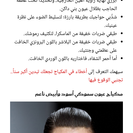
ابرزي نهاية زاوية العين الخارجية، وتحديداً تحت عظمة
الحاجب بظلال عيون بني داكن.
شذِّبي حواجبك بطريقة بارزة؛ لتسليط الضوء على نظرة
عينيك.
طبقي ضربات خفيفة من الماسكرا، لتكثيف رموشك.
طبقي ضربات خفيفة من البلاشر باللون البرونزي الخافت
على عظمتي وجنتيك.
أما أحمر الشفاه، فاختاريه باللون الوردي الخافت.
سيهمك التعرف إلى
أخطاء في المكياج تجعلك تبدين أكبر سناً..
تجنبي الوقوع فيها
مكياج عيون سموكي أسود وأبيض ناعم