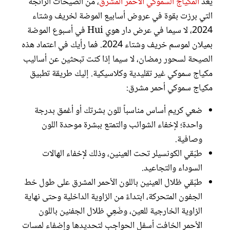
يعدّ
المكياج السموكي الأحمر المشرق
، من الصيحات الرائجة
التي برزت بقوة في عروض أسابيع الموضة لخريف وشتاء
2024، لا سيما في عرض دار هوي Hui في أسبوع الموضة
بميلان لموسم خريف وشتاء 2024. فما رأيك في اعتماد هذه
الصيحة لسحور رمضان، لا سيما إذا كنت تبحثين عن أساليب
مكياج سموكي غير تقليدية وكلاسيكية. إليك طريقة تطبيق
مكياج سموكي أحمر مشرق:
ضعي كريم أساس مناسباً للون بشرتك أو أغمق بدرجة
واحدة؛ لإخفاء الشوائب والتمتع ببشرة موحدة اللون
وصافية.
طبّقي الكونسيلر تحت العينين، وذلك لإخفاء الهالات
السوداء والتجاعيد.
طبّقي ظلال العينين باللون الأحمر المشرق على طول خط
الجفون المتحركة، ابتداءً من الزاوية الداخلية وحتى نهاية
الزاوية الخارجية للعين، وضَعِي ظلال الجفنين باللون
الأحمر الخافت أسفل الحواجب لتحديدها وإضفاء لمسات