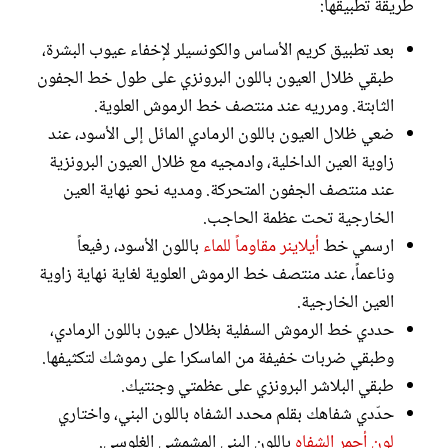
طريقة تطبيقها:
بعد تطبيق كريم الأساس والكونسيلر لإخفاء عيوب البشرة،
طبقي ظلال العيون باللون البرونزي على طول خط الجفون
الثابتة. ومرريه عند منتصف خط الرموش العلوية.
ضعي ظلال العيون باللون الرمادي المائل إلى الأسود، عند
زاوية العين الداخلية، وادمجيه مع ظلال العيون البرونزية
عند منتصف الجفون المتحركة. ومديه نحو نهاية العين
الخارجية تحت عظمة الحاجب.
ارسمي خط
أيلاينر مقاوماً للماء
باللون الأسود، رفيعاً
وناعماً، عند منتصف خط الرموش العلوية لغاية نهاية زاوية
العين الخارجية.
حددي خط الرموش السفلية بظلال عيون باللون الرمادي،
وطبقي ضربات خفيفة من الماسكرا على رموشك لتكثيفها.
طبقي البلاشر البرونزي على عظمتي وجنتيك.
حدّدي شفاهك بقلم محدد الشفاه باللون البني، واختاري
لون أحمر الشفاه
باللون البني المشمشي الغلوسي.