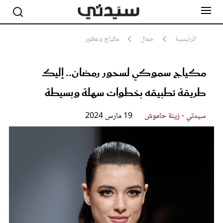
الرئيسية
جمال
مكياج وعطور
مكياج سموكي لسحور رمضان.. إليك
مشاهير
أناقة
طريقة تطبيقه بخطوات سهلة وبسيطة
جمال
صحة ورشاقة
سيدتي وطفلك
سيدتي - زينة حاموش
19 مارس 2024
لايف ستايل
بلس+
فيديو
مطبخ سيدتي
مقالات الرأي
ستايل
تقارير