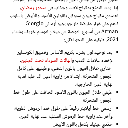
إذا أردت التمتّع بمكياج لافت وجذاب في
سحور رمضان
،
اعتمدي مكياج عيون سموكي باللونين الأسود والأبيض بأسلوب
ناعم على غرار عارضة دار جورجيو أرماني Giorgio
Arman في أسبوع الموضة في ميلان لموسم خريف وشتاء
2024. طبقيه على النحو الآتي:
بعد توحيد لون بشرك بكريم الأساس وتطبيق الكونسلير
لإخفاء علامات التعب و
الهالات السوداء تحت العينين
،
اختاري ظلال العيون باللون الفضي، وطبقيها على كامل
الجفون المتحركة، ابتداءً من زاوية العين الداخلية لغاية
نهاية العين الخارجية.
طبقي ظلال العيون باللون الأسود الخافت على طول خط
الجفون المتحركة.
ارسمي خط أيلاينر رفيعاً على طول خط الرموش العلوية،
وآخر عند زاوية خط الرموش السفلية عند نهاية العين.
حدّدي عينيك بكحل باللون الأبيض.