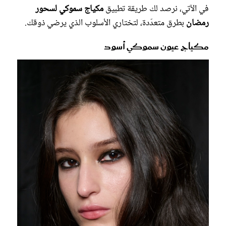
في الآتي، نرصد لك طريقة تطبيق
مكياج سموكي لسحور
رمضان
بطرق متعدّدة، لتختاري الأسلوب الذي يرضي ذوقك.
مكياج عيون سموكي أسود