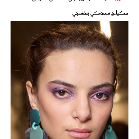
مكياج سموكي بنفسجي