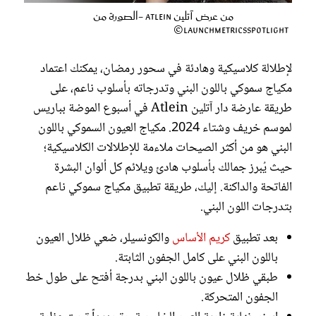
من عرض آتلين Atlein -الصورة من
LaunchmetricsSpotlight©
لإطلالة كلاسيكية وهادئة في سحور رمضان، يمكنك اعتماد
مكياج سموكي باللون البني وتدرجاته بأسلوب ناعم، على
طريقة عارضة دار آتلين Atlein في أسبوع الموضة بباريس
لموسم خريف وشتاء 2024. مكياج العيون السموكي باللون
البني هو من أكثر الصيحات ملاءمة للإطلالات الكلاسيكية؛
حيث يُبرز جمالك بأسلوب هادئ ويلائم كل ألوان البشرة
الفاتحة والداكنة. إليك، طريقة تطبيق مكياج سموكي ناعم
بتدرجات اللون البني.
بعد تطبيق
كريم الأساس
والكونسيلر، ضعي ظلال العيون
باللون البني على كامل الجفون الثابتة.
طبقي ظلال عيون باللون البني بدرجة أفتح على طول خط
الجفون المتحركة.