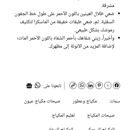
مشرقة.
ضعي ظلال العينين باللون الأحمر على طول خط الجفون
السفلية. ثم، ضعي طبقات خفيفة من الماسكرا لتكثيف
رموشك بشكل طبيعي.
وأخيراً، زيني شفاهك بأحمر الشفاه باللون الأحمر المات؛
لإضافة المزيد من الأنوثة إلى مظهرك.
تابعونا على :
مكياج وعطور
صيحات مكياج عيون
سمات:
صيحات المكياج
تعليم المكياج
المكياج السموكي
المكياج الدخاني