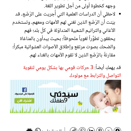
وجهه كخطوة أولى من أجل تطوير اللغة.
لاحظي أن الدراسات العلمية التي أُجريت على الرُضّع، قد
بيّنت أن الرُضّع الذين تغني لهم الأمهات ومعهم، وتستخدم
الأغاني والترانيم الشعبية المتداوَلة في كلّ بلد؛ فهم
يحققون تطوُّراً لغوياً ملحوظاً؛ بحيث يبدأون بالمناغاة
والضحك بصوت مرتفع وإطلاق الأصوات العشوائية مبكراً؛
مقارنةً بالرُضّع الذين لا تقوم الأمهات بالغناء لهم.
قد يهمكِ أيضاً:
3 حركات قومي بها بشكل يومي لتقوية
التواصل والترابط مع مولودك