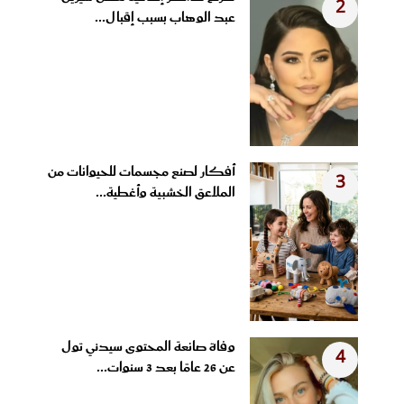
2
عبد الوهاب بسبب إقبال...
أفكار لصنع مجسمات للحيوانات من
3
الملاعق الخشبية وأغطية...
وفاة صانعة المحتوى سيدني تول
4
عن 26 عامًا بعد 3 سنوات...