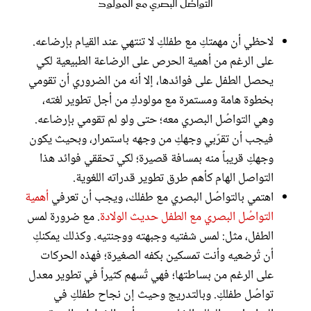
التواصُل البصري مع المولود
لاحظي أن مهمتكِ مع طفلكِ لا تنتهي عند القيام بإرضاعه.
على الرغم من أهمية الحرص على الرضاعة الطبيعية لكي
يحصل الطفل على فوائدها، إلا أنه من الضروري أن تقومي
بخطوة هامة ومستمرة مع مولودكِ من أجل تطوير لغته،
وهي التواصُل البصري معه؛ حتى ولو لم تقومي بإرضاعه.
فيجب أن تقرّبي وجهكِ من وجهه باستمرار، وبحيث يكون
وجهكِ قريباً منه بمسافة قصيرة؛ لكي تحققي فوائد هذا
التواصل الهام كأهم طرق تطوير قدراته اللغوية.
اهتمي بالتواصُل البصري مع طفلك، ويجب أن تعرفي
أهمية
التواصُل البصري مع الطفل حديث الولادة
. مع ضرورة لمس
الطفل، مثل: لمس شفتيه وجبهته ووجنتيه. وكذلك يمكنكِ
أن تُرضعيه وأنت تمسكين بكفه الصغيرة؛ فهذه الحركات
على الرغم من بساطتها؛ فهي تُسهم كثيراً في تطوير معدل
تواصُل طفلكِ. وبالتدريج وحيث إن نجاح طفلكِ في