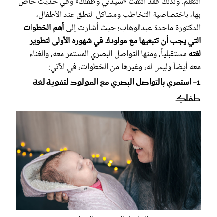
التعلُّم. ولذلك فقد التقت «سيدتي وطفلك» وفي حديث خاص
بها، باختصاصية التخاطب ومشاكل النطق عند الأطفال،
الدكتورة ماجدة عبدالوهاب؛ حيث أشارت إلى
أهم الخطوات
التي يجب أن تتبعيها مع مولودك في شهوره الأولى لتطوير
لغته
مستقبلياً، ومنها التواصل البصري المستمر معه، والغناء
معه أيضاً وليس له، وغيرها من الخطوات، في الآتي:
1- استمري بالتواصل البصري مع المولود لتقوية لغة
طفلكِ