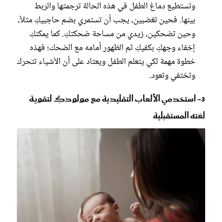
وتستطيع دماغ الطفل في هذه الحالة ترجمتها والربط
بينها. فحين تغضبين، يجب أن تستمري بضم حاجبيكِ مثلاً،
وحين تضحكين، زيدي من مساحة ضحكتكِ. كما يمكنكِ
إخفاء وجهكِ بكفيكِ ثم الظهور أمامه مع الضحك؛ فهذه
خطوة مهمة لكي يتعلم الطفل ويعتاد على أن الأشياء تتحرك
وتختفي وتعود.
3- استخدمي الألعاب التقليدية مع مولودكِ لتقوية
لغته المستقبلية