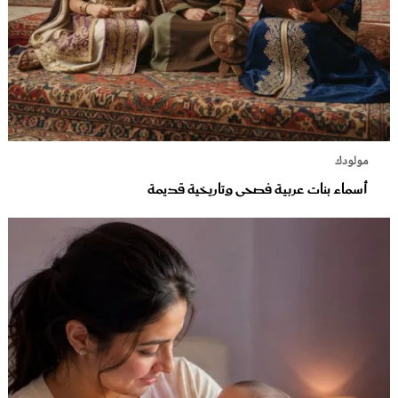
مولودك
أسماء بنات عربية فصحى وتاريخية قديمة