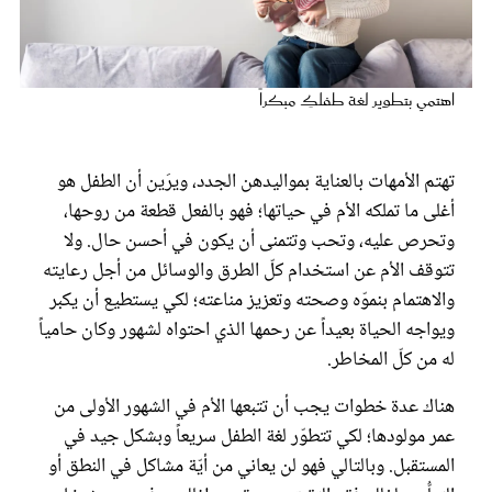
عروس سيدتي
اهتمي بتطوير لغة طفلكِ مبكراً
تهتم الأمهات بالعناية بمواليدهن الجدد، ويرَين أن الطفل هو
أغلى ما تملكه الأم في حياتها؛ فهو بالفعل قطعة من روحها،
وتحرص عليه، وتحب وتتمنى أن يكون في أحسن حال. ولا
تتوقف الأم عن استخدام كلّ الطرق والوسائل من أجل رعايته
والاهتمام بنموّه وصحته وتعزيز مناعته؛ لكي يستطيع أن يكبر
مجلة سيدتي
ويواجه الحياة بعيداً عن رحمها الذي احتواه لشهور وكان حامياً
له من كلّ المخاطر.
غلاف رفمي
هناك عدة خطوات يجب أن تتبعها الأم في الشهور الأولى من
عمر مولودها؛ لكي تتطوّر لغة الطفل سريعاً وبشكل جيد في
المستقبل. وبالتالي فهو لن يعاني من أيّة مشاكل في النطق أو