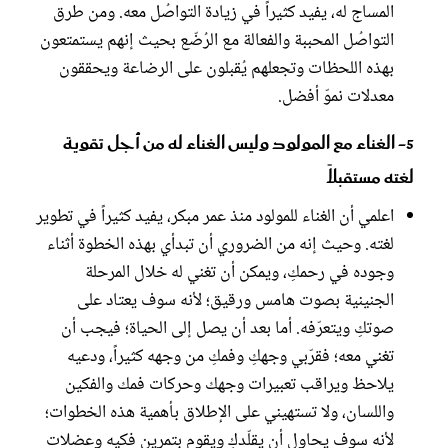
المساج له، يفيد كثيراً في زيادة التواصُل معه. ومن طرق
التواصُل المحببة والفعالة مع الرُضّع بحيث إنهم يستمتعون
بهذه اللحظات وتجعلهم يُقبلون على الرضاعة ويحققون
معدلات نموّ أفضل.
5- الغناء مع المولود وليس الغناء له من أجل تقوية
لغته مستقبلاً
اعلمي أن الغناء للمولود منذ عمر مبكر، يفيد كثيراً في تطوير
لغته. وحيث إنه من الضروري أن تبدأي بهذه الخطوة أثناء
وجوده في رحمكِ، ويمكن أن تغني له خلال المرحلة
الجنينية بصوت هامس ورقيق؛ لأنه سوف يعتاد على
صوتكِ ويتعرّفه. أما بعد أن يصل إلى الحياة؛ فيجب أن
تغني معه؛ فقرّبي وجهكِ وفمكِ من وجهه كثيراً، ودعيه
يلاحظ ويراقب تعبيرات وجهك وحركات فمك والفكين
واللسان، ولا تستهيني على الإطلاق بأهمية هذه الخطوات؛
لأنه سوف يحاول أن يقلّدكِ ويقوم بتمرين فكيه وعضلات