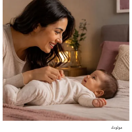
مولودك