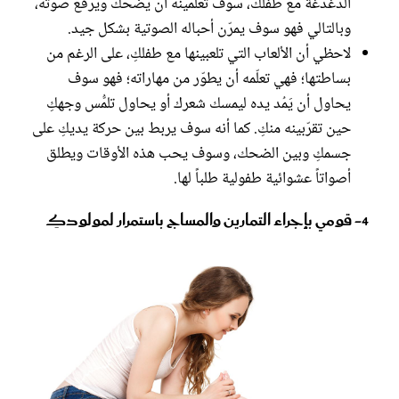
الدغدغة مع طفلك، سوف تعلمينه أن يضحك ويرفع صوته،
وبالتالي فهو سوف يمرّن أحباله الصوتية بشكل جيد.
لاحظي أن الألعاب التي تلعبينها مع طفلكِ، على الرغم من
بساطتها؛ فهي تعلّمه أن يطوّر من مهاراته؛ فهو سوف
يحاول أن يَمُد يده ليمسك شعرك أو يحاول تلمُّس وجهكِ
حين تقرّبينه منكِ. كما أنه سوف يربط بين حركة يديكِ على
جسمكِ وبين الضحك، وسوف يحب هذه الأوقات ويطلق
أصواتاً عشوائية طفولية طلباً لها.
4- قومي بإجراء التمارين والمساج باستمرار لمولودكِ