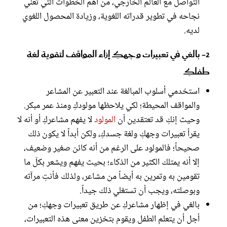
التواصل مع العالم الخارجي، من أهم الخطوات التي تعني
نجاحه في تطوير قدراته اللغوية، وزيادة المحصول اللغوي
لديه.
2- بالغي في تعبيرات وجهكِ إزاء المواقف لتقوية لغة
طفلكِ
استخدمي أسلوب المبالغة عند التعبير عن المشاعر
والمواقف المحيطة؛ لكي يلاحظها مولودكِ ومنذ عمر مبكر.
وحيث إنكِ قد تعتقدين أن
المولود
لا يفهم مشاعركِ أو أنه لا
يقرأ تعبيرات وجهكِ ولغة جسدكِ، ولكن أبداً لا يكون ذلك
صحيحاً؛ فالمولود على الرغم من أنه كائن صغير وضعيف،
إلا أنه يمتلك الكثير من الذكاء؛ بحيث يفهم ويشعر بكلّ ما
تقومين به وتمرين به أيضاً من مشاعر، ولذلك فأنتِ مرآته
وبوصلته، ويجب أن تستغلي ذلك جيداً.
بالغي في إظهار مشاعركِ عن طريق تعبيرات وجهكِ؛ من
أجل أن يتعلم الطفل ويقوم بتخزين معنى هذه التعبيرات،