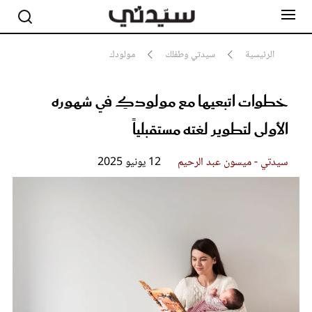
الرئيسية
سيدتي وطفلك
مولودك
خطوات اتبعيها مع مولودكِ في شهوره
مشاهير
أناقة
الأولى لتطوير لغته مستقبلياً
جمال
صحة ورشاقة
سيدتي وطفلك
سيدتي - ميسون عبد الرحيم
12 يونيو 2025
لايف ستايل
بلس+
فيديو
مطبخ سيدتي
مقالات الرأي
ستايل
تقارير