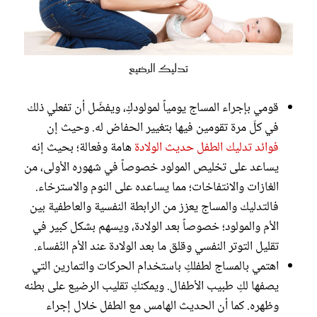
تدليك الرضيع
قومي بإجراء المساج يومياً لمولودكِ، ويفضّل أن تفعلي ذلك
في كلّ مرة تقومين فيها بتغيير الحفاض له. وحيث إن
فوائد تدليك الطفل حديث الولادة
هامة وفعالة؛ بحيث إنه
يساعد على تخليص المولود خصوصاً في شهوره الأولى، من
الغازات والانتفاخات؛ مما يساعده على النوم والاسترخاء.
فالتدليك والمساج يعزز من الرابطة النفسية والعاطفية بين
الأم والمولود؛ خصوصاً بعد الولادة، ويسهم بشكل كبير في
تقليل التوتر النفسي وقلق ما بعد الولادة عند الأم النُفساء.
اهتمي بالمساج لطفلكِ باستخدام الحركات والتمارين التي
يصفها لكِ طبيب الأطفال. ويمكنكِ تقليب الرضيع على بطنه
وظهره. كما أن الحديث الهامس مع الطفل خلال إجراء