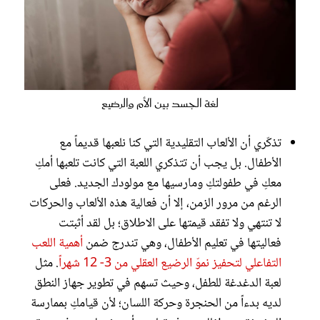
لغة الجسد بين الأم والرضيع
تذكّري أن الألعاب التقليدية التي كنا نلعبها قديماً مع
الأطفال. بل يجب أن تتذكري اللعبة التي كانت تلعبها أمكِ
معكِ في طفولتكِ ومارسيها مع مولودك الجديد. فعلى
الرغم من مرور الزمن، إلا أن فعالية هذه الألعاب والحركات
لا تنتهي ولا تفقد قيمتها على الاطلاق؛ بل لقد أثبتت
فعاليتها في تعليم الأطفال، وهي تندرج ضمن
أهمية اللعب
التفاعلي لتحفيز نموّ الرضيع العقلي من 3- 12 شهراً
. مثل
لعبة الدغدغة للطفل، وحيث تسهم في تطوير جهاز النطق
لديه بدءاً من الحنجرة وحركة اللسان؛ لأن قيامكِ بممارسة