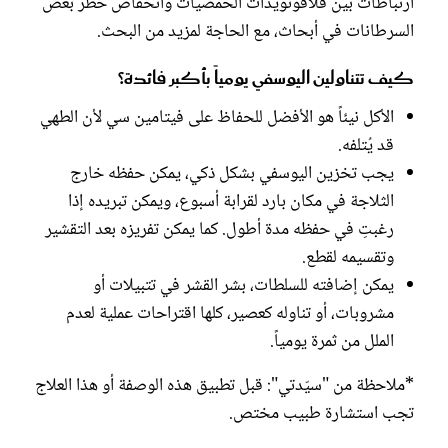
ارتباطات بين فلافونويدات الحمضيات وانخفاض خطر بعض
السرطانات في أبحاث، مع الحاجة لمزيد من البحث.
كيف تتناولين اليوسفي يومياً بأكبر فائدة؟
الأكل نيئاً هو الأفضل للحفاظ على فيتامين سي لأن الطهي
قد يُتلفه.
يجب تخزين اليوسفي بشكل ذكي، يمكن حفظه خارج
الثلاجة في مكان بارد لقرابة أسبوع، ويمكن تبريده إذا
رغبتِ في حفظه مدة أطول. كما يمكن تفريزه بعد التقشير
وتقسيمه لقطع.
يمكن إضافته للسلطات، بشر القشر في تتبيلات أو
مشروبات، أو تناوله كعصير، كلها اقتراحات عملية لعدم
الملل من ثمرة يومياً.
*ملاحظة من "سيّدتي": قبل تطبيق هذه الوصفة أو هذا العلاج
تجب استشارة طبيب مختص.