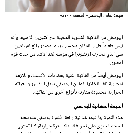
عروس سيدتي
سيدة تتناول اليوسفي- المصدر freepik
اليوسفي من الفاكهة الشتوية المحببة لدى كثيرين، لا سيما وأنه
ليس طعاماً طيب المذاق فحسب، بينما مصدر رائع لفيتامين
سي الذي يحارب الإنفلونزا في موسم يُعد الأشد من حيث قوة
العدوى.
اليوسفي أيضاً من الفاكهة الغنية بمضادات الأكسدة، واللازمة
لمحاربة تلف الخلايا، كما أن اليوسفي سهل التقشير وسعراته
مجلة سيدتي
الحرارية محدودة مقارنة بأنواع أخرى من الفاكهة.
غلاف رفمي
القيمة الغذائية لليوسفي
هذه الثمرة لها قيمة غذائية رائعة، فثمرة يوسفي متوسطة
الحجم تحتوي على نحو 46–47 سعرة حرارية، كما تحتوي