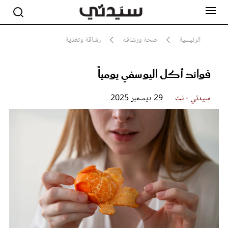
الرئيسية
صحة ورشاقة
رشاقة وتغذية
فوائد أكل اليوسفي يومياً
مشاهير
أناقة
جمال
سيدتي - نت
29 ديسمبر 2025
صحة ورشاقة
سيدتي وطفلك
لايف ستايل
بلس+
فيديو
مطبخ سيدتي
مقالات الرأي
ستايل
تقارير