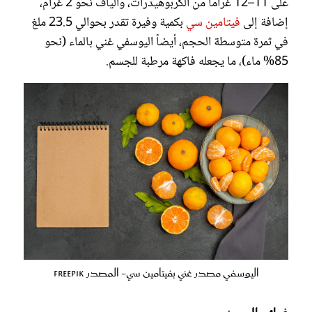
على 11–12 غراماً من الكربوهيدرات، وألياف نحو 2 غرام،
إضافة إلى
فيتامين سي
بكمية وفيرة تقدر بحوالي 23.5 ملغ
في ثمرة متوسطة الحجم، أيضاً اليوسفي غني بالماء (نحو
85% ماء)، ما يجعله فاكهة مرطبة للجسم.
اليوسفي مصدر غني بفيتامين سي- المصدر freepik