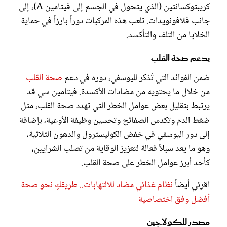
كريبتوكسانثين (الذي يتحول في الجسم إلى فيتامين A)، إلى
جانب فلافونويدات. تلعب هذه المركبات دوراً بارزاً في حماية
الخلايا من التلف والتأكسد.
يدعم صحة القلب
ضمن الفوائد التي تُذكر لليوسفي، دوره في دعم
صحة القلب
من خلال ما يحتويه من مضادات الأكسدة. فيتامين سي قد
يرتبط بتقليل بعض عوامل الخطر التي تهدد صحة القلب، مثل
ضغط الدم وتكدس الصفائح وتحسين وظيفة الأوعية، بإضافة
إلى دور اليوسفي في خفض الكوليسترول والدهون الثلاثية،
وهو ما يعد سبلاً فعالة لتعزيز الوقاية من تصلب الشرايين،
كأحد أبرز عوامل الخطر على صحة القلب.
اقرئي أيضاً
نظام غذائي مضاد للالتهابات.. طريقكِ نحو صحة
أفضل وفق اختصاصية
مصدر للكولاجين