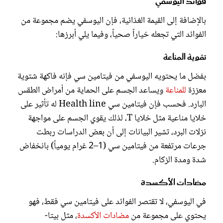
فوائد اليوسفي
بالإضافة إلى القيمة الغذائية، فإن اليوسفي يضم مجموعة من
الفوائد التي تجعله خياراً صحياً، وفيما يلي أبرزها:
تقوية المناعة
بفضل ما يحتويه اليوسفي من فيتامين سي فإنه فاكهة شتوية
معززة
للمناعة
ويساعد الجسم على الحماية من أمراض الطقس
البارد. فحسب فإن فيتامين سي Health line له تأثير على
خلايا مناعية مثل خلايا T، لذلك يقوي الجسم على مواجهة
نزلات البرد، تشير البيانات إلى أن بعض الدراسات ربطت
جرعات مرتفعة من فيتامين سي (1–2 غرام يومياً) بانخفاض
شدة ومدة الزكام.
مضادات الأكسدة
في اليوسفي، لا تقتصر الفوائد على فيتامين سي فقط، فهو
يحتوي على مجموعة من
مضادات الأكسدة
، مثل بيتا-