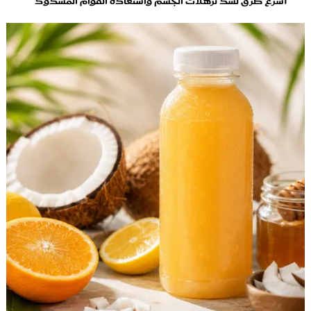
أسرع طرق لشدّ ترهلات الجسم واستعادة القوام المشدود