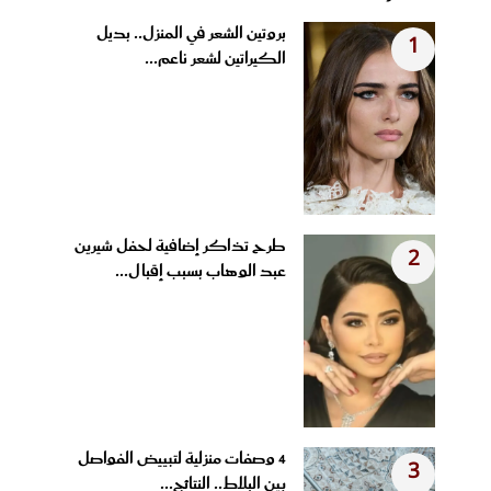
بروتين الشعر في المنزل.. بديل
1
الكيراتين لشعر ناعم...
طرح تذاكر إضافية لحفل شيرين
2
عبد الوهاب بسبب إقبال...
4 وصفات منزلية لتبييض الفواصل
3
بين البلاط.. النتائج...