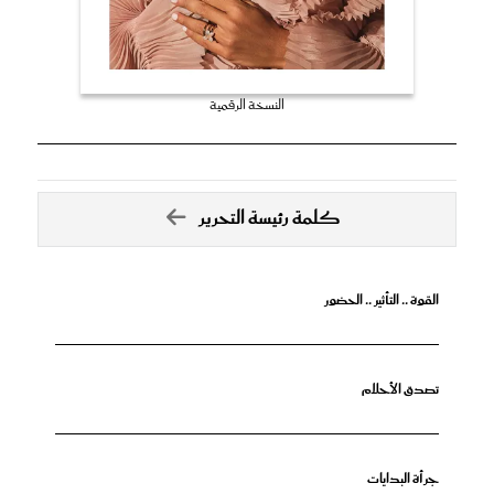
النسخة الرقمية
كلمة رئيسة التحرير
القوة .. التأثير .. الحضور
تصدق الأحلام
جرأة البدايات