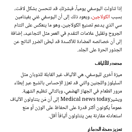
إذا تناولتِ اليوسفي يومياً، فبشرتكِ قد تتحسن بشكل لافت،
بسبب
الكولاجين
، ويعود ذلك إلى أن اليوسفي غني بفيتامين
سي الذي يدعم تصنيع الكولاجين، وهو ما ينعكس على التئام
الجروح وتقليل علامات التقدم في العمر مثل التجاعيد، إضافة
إلى أن خصائصه المضادة للأكسدة قد تُبطئ الضرر الناتج عن
الجذور الحرة على الجلد.
مصدر للألياف
ميزة أخرى لليوسفي، هي الألياف غير القابلة للذوبان مثل
السليلوز واللجنين والتي قد تعزز الإحساس بالشبع عبر إبطاء
مرور الطعام في الجهاز الهضمي، وبالتالي تنظيم الشهية.
ويشيرMedical news today إلى أن مَن يتناولون الألياف
عموماً يكونون أكثر قدرة على الحفاظ على الوزن أو منع
استعادته مقارنة بمن يتناولون أليافاً أقل.
تعزيز صحة الدماغ