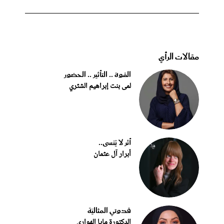
مقالات الرأي
القوة .. التأثير .. الحضور
لمى بنت إبراهيم الشثري
أثر لا يُنسى..
أبرار آل عثمان
قدوتي المثاليّة
الدكتورة مايا الهواري