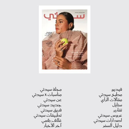
فيديو
مجلة سيدتي
مطبخ سيدتي
مناسبات X سيدتي
مقالات الرأي
عن سيدتي
ستايل
جديد سيدتي
تقارير
فريق سيدتي
عروس سيدتي
تطبيقات سيدتي
اصدارات سيدتي
غلاف رقمي
دليل السفر
آخر الأخبار