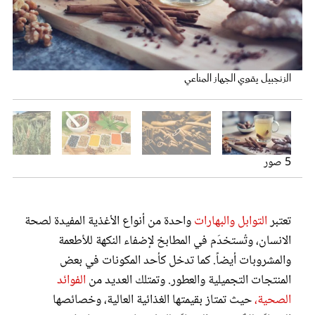
عروس سيدتي
القرفة تساعد على تخفيض مستوى السكر في الدم
توابل تقي من السرطان والسكري وأمراض الشيخوخة
الزنجبيل يقوي الجهاز المناعي
5 صور
مجلة سيدتي
تعتبر
التوابل والبهارات
واحدة من أنواع الأغذية المفيدة لصحة
الانسان، وتُستخدَم في المطابخ لإضفاء النكهة للأطعمة
غلاف رفمي
عشبة الميرمية
الكركم يقي من خطر السرطان وأمراض الشيخوخة
والمشروبات أيضاً. كما تدخل كأحد المكونات في بعض
المنتجات التجميلية والعطور. وتمتلك العديد من
الفوائد
الصحية،
حيث تمتاز بقيمتها الغذائية العالية، وخصائصها