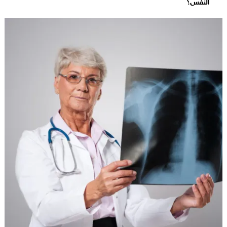
النفس؟