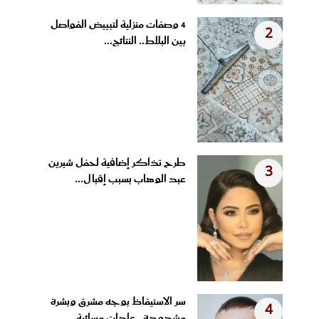
4 وصفات منزلية لتبييض الفواصل
2
بين البلاط.. النتائج...
طرح تذاكر إضافية لحفل شيرين
3
عبد الوهاب بسبب إقبال...
سر الاستيقاظ بوجه مشرق وبشرة
4
مشدودة.. عادات مسائية...