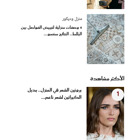
منزل وديكور
4 وصفات منزلية لتبييض الفواصل بين
البلاط.. النتائج مضمو...
الأكثر مشاهدة
بروتين الشعر في المنزل.. بديل
1
الكيراتين لشعر ناعم...