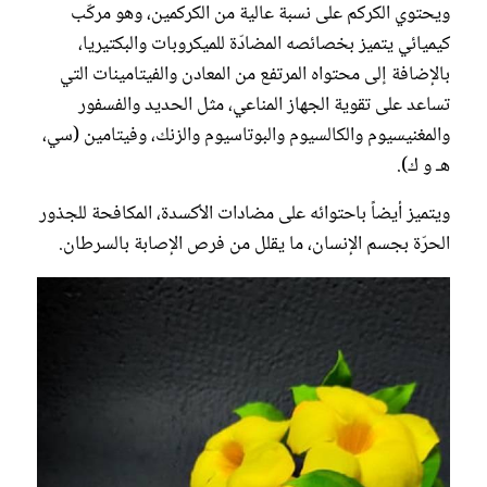
ويحتوي الكركم على نسبة عالية من الكركمين، وهو مركّب
كيميائي يتميز بخصائصه المضادّة للميكروبات والبكتيريا،
بالإضافة إلى محتواه المرتفع من المعادن والفيتامينات التي
تساعد على تقوية الجهاز المناعي، مثل الحديد والفسفور
والمغنيسيوم والكالسيوم والبوتاسيوم والزنك، وفيتامين (سي،
هـ و ك).
ويتميز أيضاً باحتوائه على مضادات الأكسدة، المكافحة للجذور
الحرّة بجسم الإنسان، ما يقلل من فرص الإصابة بالسرطان.