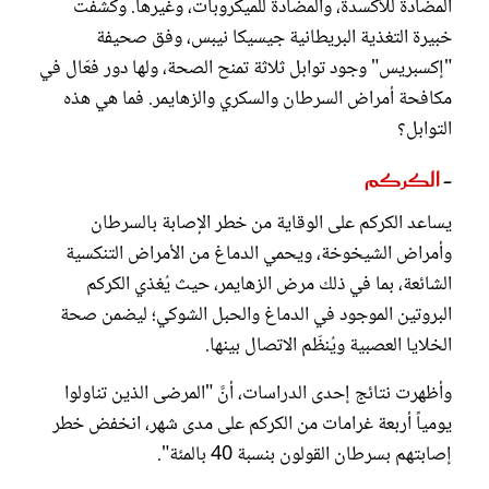
المضادّة للأكسدة، والمضادّة للميكروبات، وغيرها. وكشفت
خبيرة التغذية البريطانية جيسيكا نيبس، وفق صحيفة
"إكسبريس" وجود توابل ثلاثة تمنح الصحة، ولها دور فعّال في
مكافحة أمراض السرطان والسكري والزهايمر. فما هي هذه
التوابل؟
-
الكركم
يساعد الكركم على الوقاية من خطر الإصابة بالسرطان
وأمراض الشيخوخة، ويحمي الدماغ من الأمراض التنكسية
الشائعة، بما في ذلك مرض الزهايمر، حيث يُغذي الكركم
البروتين الموجود في الدماغ والحبل الشوكي؛ ليضمن صحة
الخلايا العصبية ويُنظّم الاتصال بينها.
وأظهرت نتائج إحدى الدراسات، أنَّ "المرضى الذين تناولوا
يومياً أربعة غرامات من الكركم على مدى شهر، انخفض خطر
إصابتهم بسرطان القولون بنسبة 40 بالمئة".