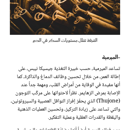
القرفة تقلل مستويات السكر في الدم
-الميرمية
تساعد الميرمية، حسب خبيرة التغذية جيسيكا نيبس، على
إطالة العمر، من خلال تحسين وظائف الدماغ والذاكرة، كما
أنها مفيدة في الوقاية من أمراض القلب، ومهمة جداً عند
الإصابة بمرض الزهايمر. نظراً لاحتوائها على مركّب الثوجون
(Thujone) الذي يحفّز إفراز النواقل العصبية والسيروتونين،
والتي تساعد على زيادة التركيز، وتحسين العمليات الذهنية
واليقظة والقدرات العقلية وعملية التفكير.