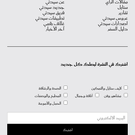
مقالات الرأي
عن سيدتي
ستايل
جديد سيدتي
تقارير
فريق سيدتي
عروس سيدتي
تطبيقات سيدتي
اصدارات سيدتي
غلاف رقمي
دليل السفر
آخر الأخبار
اشترك في النشرة ليصلك كل جديد
لايف ستايل والتمكين
الصحة والرشاقة
مشاهير وفن
أناقة وجمال
المطبخ والوصفات
الحمل والأمومة