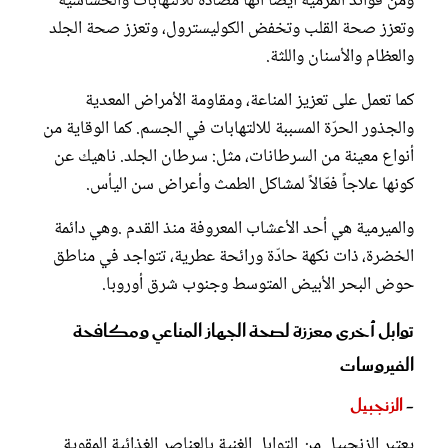
ومن فوائد المرمية أيضاً أنها مضادّة للالتهابات والحساسية
وتعزز صحة القلب وتخفض الكوليسترول، وتعزز صحة الجلد
والعظام والأسنان واللثة.
كما تعمل على تعزيز المناعة، ومقاومة الأمراض المعدية
والجذور الحرّة المسببة للالتهابات في الجسم. كما الوقاية من
أنواع معينة من السرطانات، مثل: سرطان الجلد. ناهيك عن
كونها علاجاً فعّالاً لمشاكل الطمث وأعراض سن اليأس.
والميرمية هي أحد الأعشاب المعروفة منذ القدم .وهي دائمة
الخضرة، ذات نكهة حادّة ورائحة عطرية، تتواجد في مناطق
حوض البحر الأبيض المتوسط وجنوب شرق أوروبا.
توابل أخرى معززة لصحة الجهاز المناعي ومكافحة
الفيروسات
-
الزنجبيل
يعتبر الزنجبيل من التوابل الغنية بالعناصر الغذائية المقوية