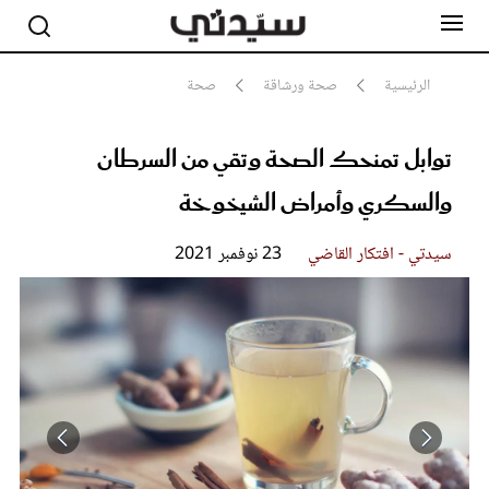
الرئيسية
صحة ورشاقة
صحة
توابل تمنحك الصحة وتقي من السرطان
مشاهير
أناقة
والسكري وأمراض الشيخوخة
جمال
صحة ورشاقة
سيدتي وطفلك
سيدتي - افتكار القاضي
23 نوفمبر 2021
لايف ستايل
بلس+
فيديو
مطبخ سيدتي
مقالات الرأي
ستايل
تقارير