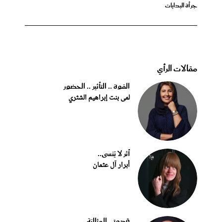
جرأة البدايات
مقالات الرأي
القوة .. التأثير .. الحضور
لمى بنت إبراهيم الشثري
أثر لا يُنسى..
أبرار آل عثمان
قدوتي المثاليّة