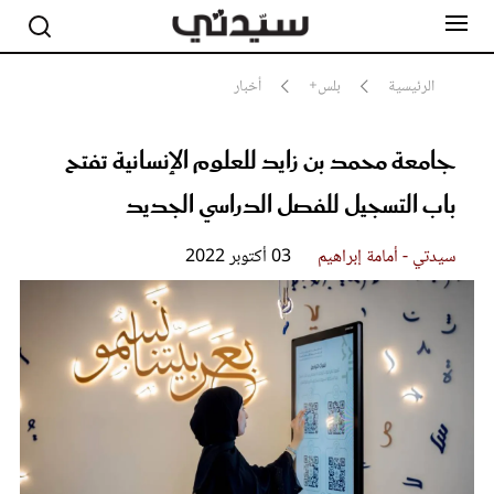
الرئيسية
بلس+
أخبار
جامعة محمد بن زايد للعلوم الإنسانية تفتح
مشاهير
أناقة
باب التسجيل للفصل الدراسي الجديد
جمال
صحة ورشاقة
سيدتي وطفلك
سيدتي - أمامة إبراهيم
03 أكتوبر 2022
لايف ستايل
بلس+
فيديو
مطبخ سيدتي
مقالات الرأي
ستايل
تقارير