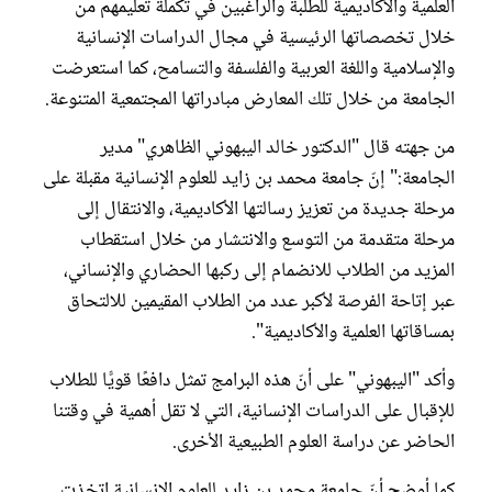
العلمية والأكاديمية للطلبة والراغبين في تكملة تعليمهم من
خلال تخصصاتها الرئيسية في مجال الدراسات الإنسانية
والإسلامية واللغة العربية والفلسفة والتسامح، كما استعرضت
الجامعة من خلال تلك المعارض مبادراتها المجتمعية المتنوعة.
من جهته قال "الدكتور خالد اليبهوني الظاهري" مدير
الجامعة:" إنّ جامعة محمد بن زايد للعلوم الإنسانية مقبلة على
مرحلة جديدة من تعزيز رسالتها الأكاديمية، والانتقال إلى
مرحلة متقدمة من التوسع والانتشار من خلال استقطاب
المزيد من الطلاب للانضمام إلى ركبها الحضاري والإنساني،
عبر إتاحة الفرصة لأكبر عدد من الطلاب المقيمين للالتحاق
بمساقاتها العلمية والأكاديمية".
وأكد "اليبهوني" على أنّ هذه البرامج تمثل دافعًا قويًّا للطلاب
للإقبال على الدراسات الإنسانية، التي لا تقل أهمية في وقتنا
الحاضر عن دراسة العلوم الطبيعية الأخرى.
كما أوضح أنّ جامعة محمد بن زايد للعلوم الإنسانية اتخذت