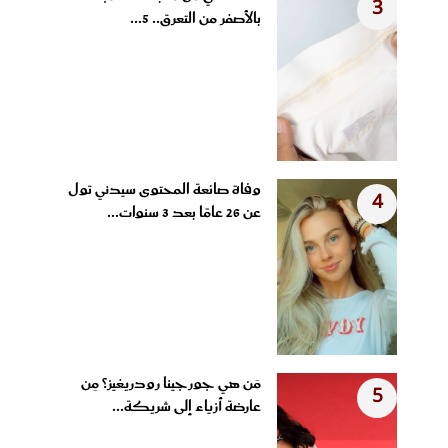
3
بالأصفر من التعرق.. 5...
وفاة صانعة المحتوى سيدني تول
4
عن 26 عامًا بعد 3 سنوات...
مَن هي جورجينا رودريغيز؟ مِن
5
عارضة أزياء إلى شريكة...