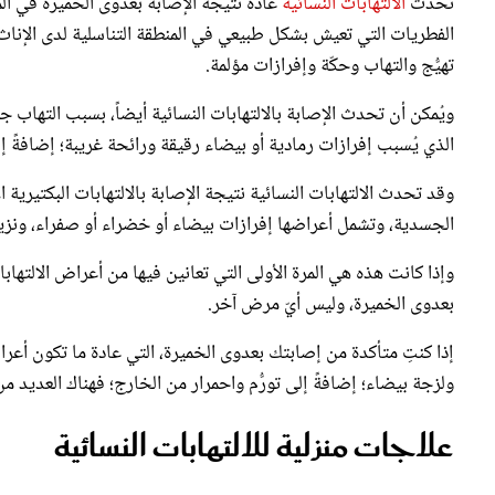
تهيُّج والتهاب وحكّة وإفرازات مؤلمة.
ويُمكن أن تحدث الإصابة بالالتهابات النسائية أيضاً، بسبب التهاب ج
الذي يُسبب إفرازات رمادية أو بيضاء رقيقة ورائحة غريبة؛ إضافةً إلى
وقد تحدث الالتهابات النسائية نتيجة الإصابة بالالتهابات البكتيرية
الجسدية، وتشمل أعراضها إفرازات بيضاء أو خضراء أو صفراء، ونزيفاً، و
وإذا كانت هذه هي المرة الأولى التي تعانين فيها من أعراض الالتها
بعدوى الخميرة، وليس أيّ مرض آخر.
إذا كنتِ متأكدة من إصابتك بعدوى الخميرة، التي عادة ما تكون أعراض
ولزجة بيضاء؛ إضافةً إلى تورُّم واحمرار من الخارج؛ فهناك العديد من ا
علاجات منزلية للالتهابات النسائية
1- الزبادي اليوناني