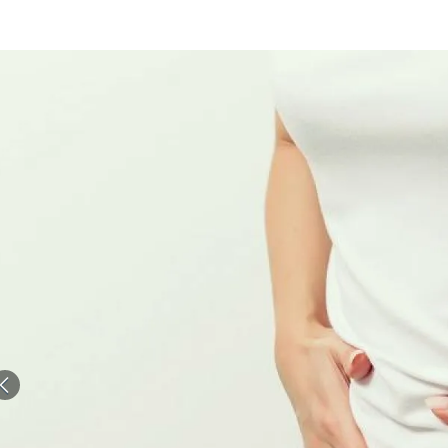
الات الرأي
تطبيقات سيدتي
ايل
دليل السفر
ارير
آخر الأخبار
وس سيدتي
مجلة سيد
غلاف رف