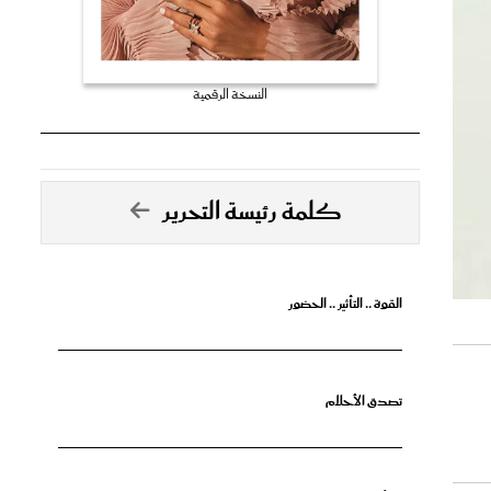
النسخة الرقمية
كلمة رئيسة التحرير
القوة .. التأثير .. الحضور
تصدق الأحلام
جرأة البدايات