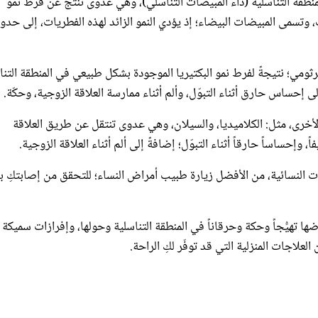
رثومي؛ نتيجةً لفرط نمو البكتيريا الموجودة بشكل طبيعي في المنطقة التنا
 إحساس حارق أثناء التبوّل، وألم أثناء ممارسة العلاقة الزوجية، وحكّة.
 الأخرى، مثل: الكلاميديا، والسيلان، وهي عدوى تنتقل عن طريق العلاقة
إحساساً حارقاً أثناء التبوّل؛ إضافةً إلى ألم أثناء العلاقة الزوجية.
بات النسائية، من الأفضل زيارة طبيب أمراض النساء؛ للتحقق من إصابتكِ ب
ها تهيُّجاً وحكة وحرقاناً في المنطقة التناسلية وحولها، وإفرازات سميكة
لعلاجات المنزلية التي قد توفّر لكِ الراحة.