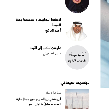
اتركوا الخرابيط واستمتعوا بجنة
العبيط
أحمد العرفج
عابرون لكن إلى الأبد
منال الحصيني
جديد سيدتي
سياحة وسفر
أين يقضي رونالدو وجورجينا إجازة
الصيف: دليلٌ شامل للتعر...
وث