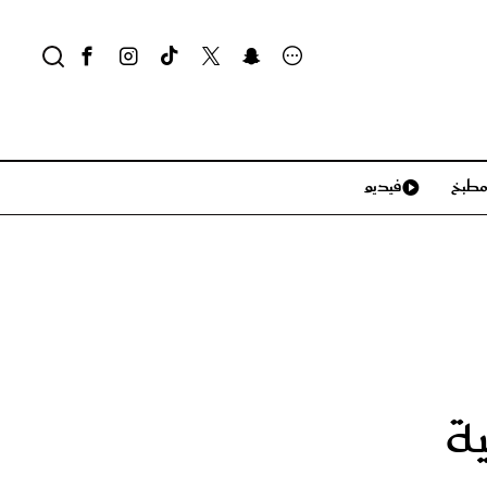
طبخ
فيديو
لايف ستايل
سياحة وسفر
منزل وديكور
تكنولوجيا
ة