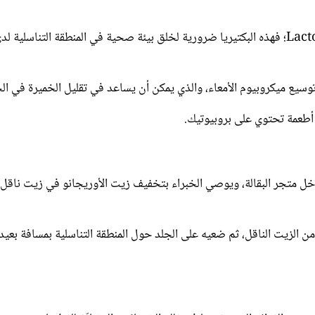
حيّة، مثل: Lactobacillus acidophilus؛ فهذه البكتيريا ضرورية لخلق بيئة صحية في المنطقة التناسلية ل
ة أطعمة تحتوي على بروبيوتيك.
خل متجر البقالة، ويوصي الخبراء بتخفيف زيت الأوريجانو في زيت ناقل،
عطري لكل أونصة من الزيت الناقل، ثم ضعيه على الجلد حول المنطقة التناسلية بمسافة بعيد
د من الفوائد الصحية، بما في ذلك الخصائص المضادّة للفطريات.