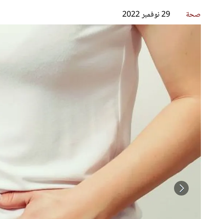
قصص ملهمة
مق
شباب وبنات
ست
علاقات زوجية
تق
عر