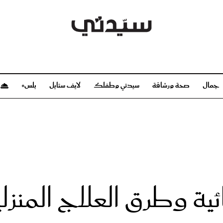
جمال
صحة ورشاقة
سيدتي وطفلك
لايف ستايل
بلس+
م
صحة ورشاقة
سيدتي وطفلك
بشرة
صحة
الحمل والولادة
ريحات
رشاقة و تغذية
مولودك
وعطور
أطفال ومراهقون
صحة الطفل
ئية وطرق العلاج المنزلي
مجلة سيدتي
مناسبات X سيدتي
ديو
عن سيدتي
بخ سيدتي
فريق سيدتي