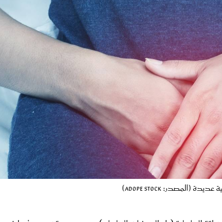
يدة (المصدر: Adope Stock)
منطقة التناسلية (داء المبيضات التناسلي)، وهي عدوى تنتج عن فرط نمو
 وتسمى المبيضات البيضاء؛ إذ يؤدي النمو الزائد لهذه الفطريات، إلى حد