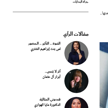
ها..
مقالات الرأي
القوة .. التأثير .. الحضور
لمى بنت إبراهيم الشثري
أثر لا يُنسى..
أبرار آل عثمان
قدوتي المثاليّة
الدكتورة مايا الهواري