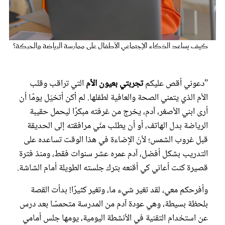
عروس سيدتي
كيف يساعد الذكاء الإجتماعي الأطفال على ممارسة الرياضة والحركة؟
"دعوني أقص عليكم
تجربتي بعيون الأم
التي تراقب وقلب
الأم الذي يتمني الصحة والعافية لطفلها. لم أكن أتخيّل يومًا أن
أرى ابني الأصغر، آدم، يخرج من غرفته مبكرًا ليحمل حقيبة
الرياضة بدل الهاتف، أو أن يطلب منّي مرافقته إلى الحديقة
قبل غروب الشمس؛ لأنّ الإضاءة في هذا الوقت تساعده على
مجلة سيدتي
التدريب بشكل أفضل، آدم عمره عشر سنوات فقط، ومنذ فترة
قصيرة كنت أعاني كي أقنعه بترك جلسته الطويلة أمام الشاشة.
غلاف رفمي
وأفرحكم معي، لقد تغير شيء ما، وتغير كثيرًا! بدأت القصة
بلحظة بسيطة، وهي عودة آدم من المدرسة متحمسًا بعد درس
عن استخدام التقنية في الأنشطة اليومية، يومها جلس أمامي