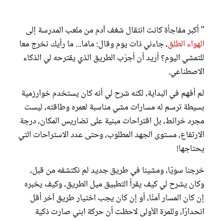
" أكبر مفاجأة كانت انتقال شغف آدم من ملعب المدرسة إلى
الهواء الطلق
، جاءني ذات يوم وقال: ماما... ما رأيك نخرج معا
للتمشي اليوم؟ أريد أن أجرّب الطريق الذي يقترحه لي الذكاء
الاصطناعي.
لم أفهم في البداية، لكنه شرح لي أنه كان يستخدم خوارزمية
بسيطة ترسم له مسارات مشي مناسبة لعمره وطاقته، ليست
مجرد خرائط، بل اقتراحات مبنية على تضاريس المكان، درجة
الارتفاع، مستوى الجهد المطلوب، وحتى عدد الاستراحات التي
يحتاجها!
خرجنا سويًا، ومشينا في طريق جديد لم نكتشفه من قبل،
وكان يشرح لي كيف يقرأ التطبيق ميل الطريق، وكيف يخبره
إن كان المسار آمنًا، أو إن كان يجب اختيار طريق آخر أقل
انحدارًا، وللمرة الأولى لاحظت أن حركة ابني صارت ذكية