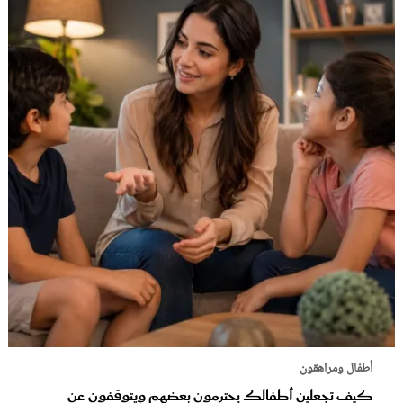
أطفال ومراهقون
كيف تجعلين أطفالك يحترمون بعضهم ويتوقفون عن