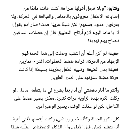
وتتابع
: "وبلا خجل أقولها صراحة: كنت خائفة دائمًا من
إصاباته؛ الأطفال معروفون بالحماس والمبالغة في الحركة، ولا
يعرفون حدود جسمهم! لكنّ شيئًا غريبًا حدث! صار آدم يقول:
لا، يا ماما اليوم لازم أرتاح، التطبيق قال إن عضلات الساقين
تحتاج يوم تهوية!
حقيقة لم أكن أعلم أن التقنية وصلت إلى هذا الحد؛ فهم
الإجهاد من الحركة، قراءة ضغط الخطوات، اقتراح تمارين
خفيفة بدل العنيفة، وتنبيه الطفل بطريقة بسيطة إذا كانت
حركة معيّنة ستؤذيه على المدى الطويل.
وأكثر ما أثار دهشتي أنّ آدم بدأ يشرح لي ما يتعلّمه: ماما... لو
ركّلت الكرة بهذه الزاوية مرات كثيرة، ممكن يصير ضغط على
الكاحل، لكن لو عدّلت الوقفة، يصير الوضع آمن.
كان يكرر الجملة وكأنه خبير رياضي، وكنت أبتسم، لأنني أعرف
أنه يتعلم الأمان قبل الأداء.. وأنّ الذكاء الاصطناعي يعلّمه شيئًا