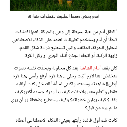
آدم يمشي وسط الطبيعة بخطوات متوازنة
"انتقل آدم من لعبة بسيطة إلى وعي بالحركة، نعم! اكتشفت
لاحقًا أن آدم يستخدم تطبيقات تعتمد على الذكاء الاصطناعي
لتحليل الحركة، المكلف، والتي تستطيع قراءة شكل القدم،
زاوية الركبة، أو اتجاه الجذع أثناء الجري أو ركل الكرة.
كان يقف
أمام الشاشة
بعد كل محاولة ويحدّث نفسه بصوت
منخفض: هنا لازم أثبّت رجلي... هنا لازم أرفع رأسي ،هنا لازم
أبطّئ!! شاهدته وسمعته ولكنني لم أشأ التدخل، كنت أراقبه
فقط، وأتعلّم معه، ولاحظت كيف بدأ يدرك جسده أكثر؛ كيف
يقف؟ كيف يوازن خطواته؟ وكيف يستطيع بضغطة زر أن يرى
ما لم يره من قبل؟
كانت تلك أول فائدة رأيتها بعيني: الذكاء الاصطناعي أعطاه