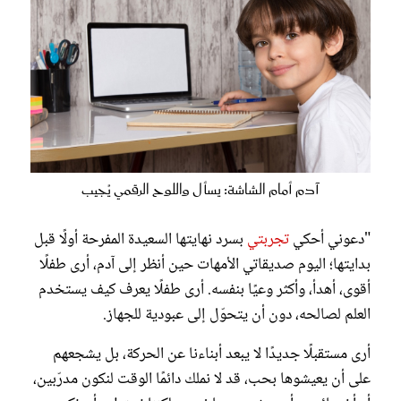
آدم أمام الشاشة: يسأل واللوح الرقمي يُجيب
"دعوني أحكي
تجربتي
بسرد نهايتها السعيدة المفرحة أولًا قبل
بدايتها؛ اليوم صديقاتي الأمهات حين أنظر إلى آدم، أرى طفلًا
أقوى، أهدأ، وأكثر وعيًا بنفسه. أرى طفلًا يعرف كيف يستخدم
العلم لصالحه، دون أن يتحوّل إلى عبودية للجهاز.
أرى مستقبلًا جديدًا لا يبعد أبناءنا عن الحركة، بل يشجعهم
على أن يعيشوها بحب، قد لا نملك دائمًا الوقت لنكون مدرّبين،