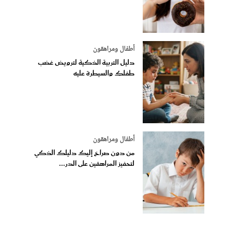
أطفال ومراهقون
دليل التربية الذكية لترويض غضب
طفلكِ والسيطرة عليه
أطفال ومراهقون
من دون صراخ إليك دليلك الذكي
لتحفيز المراهقين على الدر...