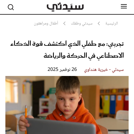
الرئيسية
سيدتي وطفلك
أطفال ومراهقون
تجربتي: مع طفلي الذي اكتشف قوة الذكاء
مشاهير
أناقة
الاصطناعي في الحركة والرياضة
جمال
صحة ورشاقة
سيدتي وطفلك
سيدتي - خيرية هنداوي
26 نوفمبر 2025
لايف ستايل
بلس+
فيديو
مطبخ سيدتي
مقالات الرأي
ستايل
تقارير