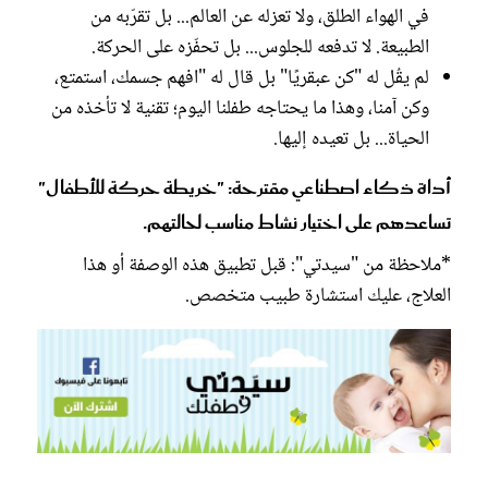
في الهواء الطلق، ولا تعزله عن العالم... بل تقرّبه من
الطبيعة. لا تدفعه للجلوس... بل تحفّزه على الحركة.
لم يقُل له "كن عبقريًا" بل قال له "افهم جسمك، استمتع،
وكن آمنا، وهذا ما يحتاجه طفلنا اليوم؛ تقنية لا تأخذه من
الحياة... بل تعيده إليها.
أداة ذكاء اصطناعي مقترحة: "خريطة حركة للأطفال"
تساعدهم على اختيار نشاط مناسب لحالتهم.
*ملاحظة من "سيدتي": قبل تطبيق هذه الوصفة أو هذا
العلاج، عليك استشارة طبيب متخصص.