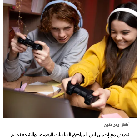
أطفال ومراهقون
تجربتي مع إدمان ابني المراهق للشاشات الرقمية.. والنتيجة نجاح