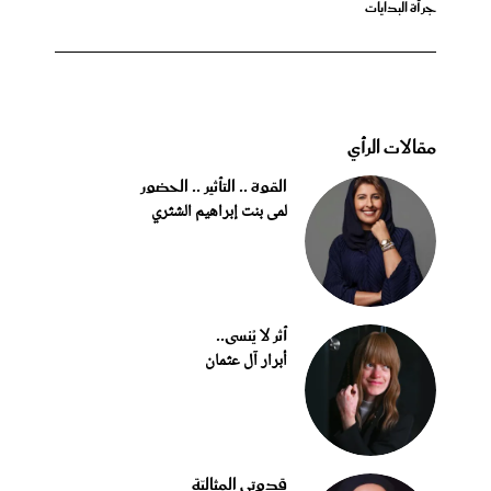
جرأة البدايات
مقالات الرأي
القوة .. التأثير .. الحضور
لمى بنت إبراهيم الشثري
أثر لا يُنسى..
أبرار آل عثمان
قدوتي المثاليّة