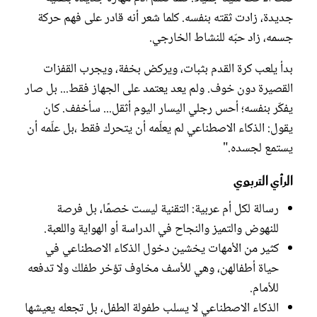
جديدة، زادت ثقته بنفسه. كلما شعر أنه قادر على فهم حركة
جسمه، زاد حبّه للنشاط الخارجي.
بدأ يلعب كرة القدم بثبات، ويركض بخفة، ويجرب القفزات
القصيرة دون خوف. ولم يعد يعتمد على الجهاز فقط... بل صار
يفكّر بنفسه؛ أحس رجلي اليسار اليوم أثقل... سأخفف. كان
يقول: الذكاء الاصطناعي لم يعلّمه أن يتحرك فقط ،بل علّمه أن
يستمع لجسده."
الرأي التربوي
رسالة لكل أم عربية: التقنية ليست خصمًا، بل فرصة
للنهوض والتميز والنجاح في الدراسة أو الهواية واللعبة.
كثير من الأمهات يخشين دخول الذكاء الاصطناعي في
حياة أطفالهن، وهي للأسف مخاوف تؤخر طفلك ولا تدفعه
للأمام.
الذكاء الاصطناعي لا يسلب طفولة الطفل، بل تجعله يعيشها