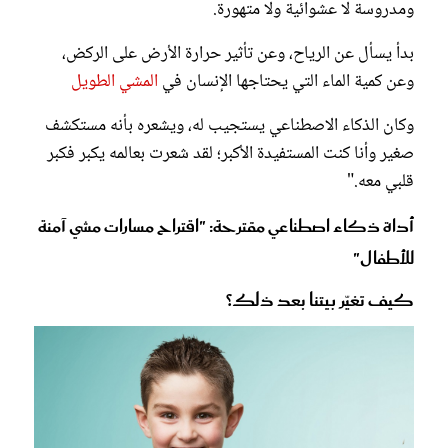
ومدروسة لا عشوائية ولا متهورة.
بدأ يسأل عن الرياح، وعن تأثير حرارة الأرض على الركض،
وعن كمية الماء التي يحتاجها الإنسان في
المشي الطويل
وكان الذكاء الاصطناعي يستجيب له، ويشعره بأنه مستكشف
صغير وأنا كنت المستفيدة الأكبر؛ لقد شعرت بعالمه يكبر فكبر
قلبي معه."
أداة ذكاء اصطناعي مقترحة: "اقتراح مسارات مشي آمنة
للأطفال"
كيف تغيّر بيتنا بعد ذلك؟