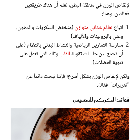
لإنقاص الوزن في منطقة البطن، نعلم أن هناك طريقتين
فعالتين، وهما:
اتباع
نظام غذائي متوازن
(منخفض السكريات والدهون،
وغني بالبروتينات والألياف).
ممارسة التمارين الرياضية والنشاط البدني بانتظام (على
أن تجمع بين جلسات تقوية
القلب
وتلك التي تعمل على
تقوية العضلات).
ولكن لإنقاص الوزن بشكل أسرع؛ فإننا نبحث دائماً عن
"تعزيزات" فعّالة.
فوائد الكركم للتخسيس