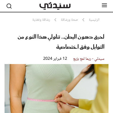
الرئيسية
صحة ورشاقة
رشاقة وتغذية
لحرق دهون البطن.. تناولي هذا النوع من
مشاهير
أناقة
التوابل وفق اختصاصية
جمال
صحة ورشاقة
سيدتي وطفلك
سيدتي - ريما لمع بزيع
12 فبراير 2024
لايف ستايل
بلس+
فيديو
مطبخ سيدتي
مقالات الرأي
ستايل
تقارير