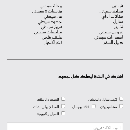
فيديو
مجلة سيدتي
مطبخ سيدتي
مناسبات X سيدتي
مقالات الرأي
عن سيدتي
ستايل
جديد سيدتي
تقارير
فريق سيدتي
عروس سيدتي
تطبيقات سيدتي
اصدارات سيدتي
غلاف رقمي
دليل السفر
آخر الأخبار
اشترك في النشرة ليصلك كل جديد
لايف ستايل والتمكين
الصحة والرشاقة
مشاهير وفن
أناقة وجمال
المطبخ والوصفات
الحمل والأمومة