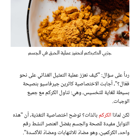
جرّبي الكركم لتحفيز عملية الحرق في الجسم
رداً على سؤال: "كيف نعزز عملية التمثيل الغذائي على نحو
فعّال؟"، أجابت الاختصاصية كاثرين جيرفاسيو بنصيحة
بسيطة للغاية للتخسيس، وهي: تناول الكركم مع جميع
الوجبات.
لكن لماذا
الكركم
بالذات؟ توضح اختصاصية التغذية، أن "هذه
التوابل مفيدة للصحة والجسم بفضل العنصر النشط رقم
واحد، الكركمين، وهو مضادّ للالتهابات ومضادّ للأكسدة".