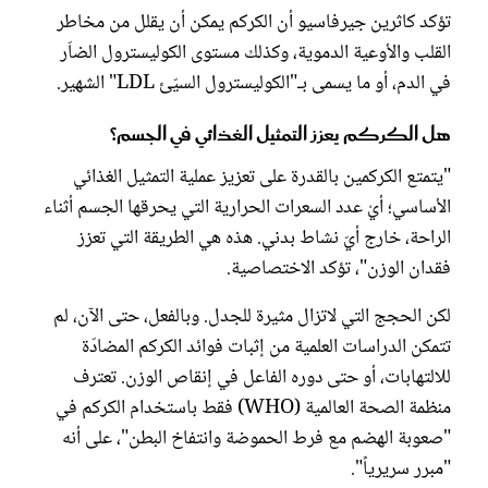
تؤكد كاثرين جيرفاسيو أن الكركم يمكن أن يقلل من مخاطر
القلب والأوعية الدموية، وكذلك مستوى الكوليسترول الضاّر
في الدم، أو ما يسمى بـ"الكوليسترول السيّئ LDL" الشهير.
هل الكركم يعزز التمثيل الغذائي في الجسم؟
"يتمتع الكركمين بالقدرة على تعزيز عملية التمثيل الغذائي
الأساسي؛ أيْ عدد السعرات الحرارية التي يحرقها الجسم أثناء
الراحة، خارج أيّ نشاط بدني. هذه هي الطريقة التي تعزز
فقدان الوزن"، تؤكد الاختصاصية.
لكن الحجج التي لاتزال مثيرة للجدل. وبالفعل، حتى الآن، لم
تتمكن الدراسات العلمية من إثبات فوائد الكركم المضادّة
للالتهابات، أو حتى دوره الفاعل في إنقاص الوزن. تعترف
منظمة الصحة العالمية (WHO) فقط باستخدام الكركم في
"صعوبة الهضم مع فرط الحموضة وانتفاخ البطن"، على أنه
"مبرر سريرياً".