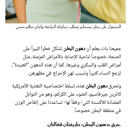
عروس سيدتي
الحصول على بطن مسطح يتطلب مزاولة الرياضة واتباع نظام صحي
جميعنا بات يعلم أن
دهون البطن
تشكل خطراً كبيراً على
الصحة؛ خصوصاً لناحية الإصابة بالأمراض المزمنة، مثل
أمراض القلب والسكري وغيرها. كما أن هذه الدهون "العنيدة"،
تزعج النساء كثيراً وتسبب لهن الإحراج في مظهرهن.
ولحرق
دهون البطن
هذه، تسلّط اختصاصية التغذية الأمريكية
مجلة سيدتي
كاثرين جيرفاسيو، الضوء على الكركم، وهو من التوابل
المضادّة للأكسدة التي- وفقاً لها- تساعدنا على إنقاص الوزن
غلاف رفمي
في منطقة البطن خصوصاً.
حرق دهون البطن: طريقتان فعّالتان