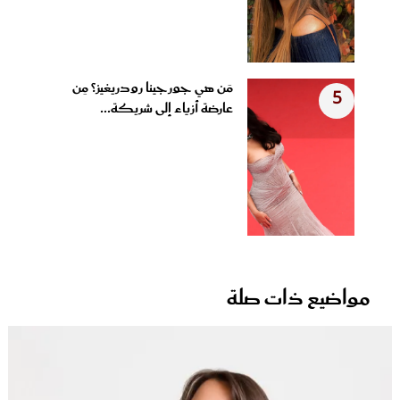
مَن هي جورجينا رودريغيز؟ مِن
5
عارضة أزياء إلى شريكة...
مواضيع ذات صلة