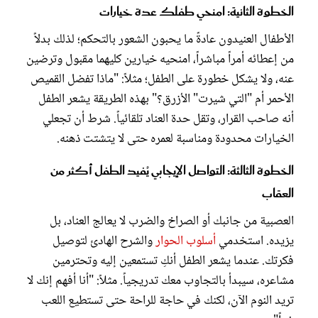
الخطوة الثانية: امنحي طفلك عدة خيارات
الأطفال العنيدون عادةً ما يحبون الشعور بالتحكم؛ لذلك بدلاً
من إعطائه أمراً مباشراً، امنحيه خيارين كليهما مقبول وترضين
عنه، ولا يشكل خطورة على الطفل؛ مثلاً: "ماذا تفضل القميص
الأحمر أم "التي شيرت" الأزرق؟" بهذه الطريقة يشعر الطفل
أنه صاحب القرار، وتقل حدة العناد تلقائياً. شرط أن تجعلي
الخيارات محدودة ومناسبة لعمره حتى لا يتشتت ذهنه.
الخطوة الثالثة: التواصل الإيجابي يُفيد الطفل أكثر من
العقاب
العصبية من جانبك أو الصراخ والضرب لا يعالج العناد، بل
يزيده. استخدمي
أسلوب الحوار
والشرح الهادئ لتوصيل
فكرتك. عندما يشعر الطفل أنكِ تستمعين إليه وتحترمين
مشاعره، سيبدأ بالتجاوب معك تدريجياً. مثلاً: "أنا أفهم إنك لا
تريد النوم الآن، لكنك في حاجة للراحة حتى تستطيع اللعب