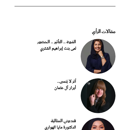
مقالات الرأي
القوة .. التأثير .. الحضور
لمى بنت إبراهيم الشثري
أثر لا يُنسى..
أبرار آل عثمان
قدوتي المثاليّة
الدكتورة مايا الهواري