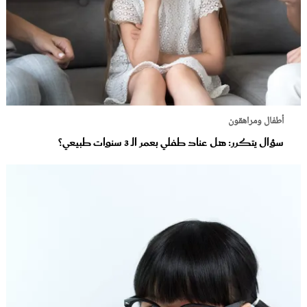
أطفال ومراهقون
سؤال يتكرر: هل عناد طفلي بعمر الـ 3 سنوات طبيعي؟