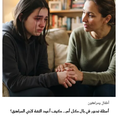
أطفال ومراهقون
أسئلة تدور في بال كل أم... كيف أعيد الثقة لابني المراهق؟