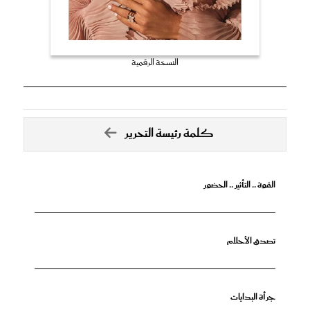
النسخة الرقمية
كلمة رئيسة التحرير
القوة .. التأثير .. الحضور
تصدق الأحلام
جرأة البدايات