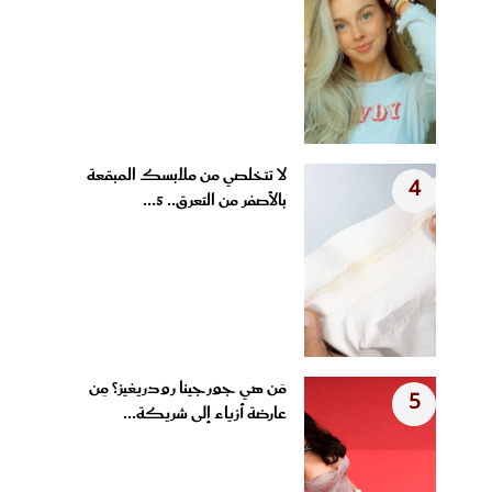
لا تتخلصي من ملابسك المبقعة
4
بالأصفر من التعرق.. 5...
مَن هي جورجينا رودريغيز؟ مِن
5
عارضة أزياء إلى شريكة...