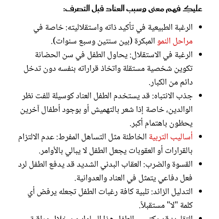
عليكِ فهم معنى وسبب العناد قبل التصرف:
الرغبة الطبيعية في تأكيد ذاته واستقلاليته: خاصة في
مراحل النمو
المبكرة (بين سنتين وسبع سنوات).
الرغبة في الاستقلال: يحاول الطفل في سن الحضانة
تكوين شخصية مستقلة واتخاذ قراراته بنفسه دون تدخل
دائم من الكبار.
جذب الانتباه: قد يستخدم الطفل العناد كوسيلة للفت نظر
الوالدين، خاصة إذا شعر بالتهميش أو بوجود أطفال آخرين
يحظون باهتمام أكبر.
أساليب التربية
الخاطئة مثل التساهل المفرط: عدم الالتزام
بالقرارات أو العقوبات يجعل الطفل لا يبالي بالأوامر.
القسوة والضرب: العقاب البدني الشديد قد يدفع الطفل لرد
فعل دفاعي يتمثل في العناد والعدوانية.
التدليل الزائد: تلبية كافة رغبات الطفل تجعله يرفض أي
كلمة "لا" مستقبلاً.