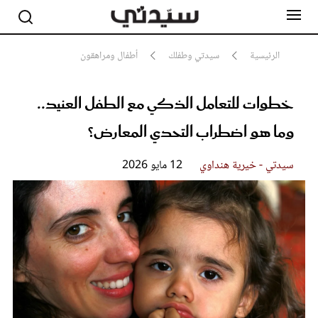
الرئيسية
سيدتي وطفلك
أطفال ومراهقون
خطوات للتعامل الذكي مع الطفل العنيد..
مشاهير
أناقة
وما هو اضطراب التحدي المعارض؟
جمال
صحة ورشاقة
سيدتي وطفلك
سيدتي - خيرية هنداوي
12 مايو 2026
لايف ستايل
بلس+
فيديو
مطبخ سيدتي
مقالات الرأي
ستايل
تقارير