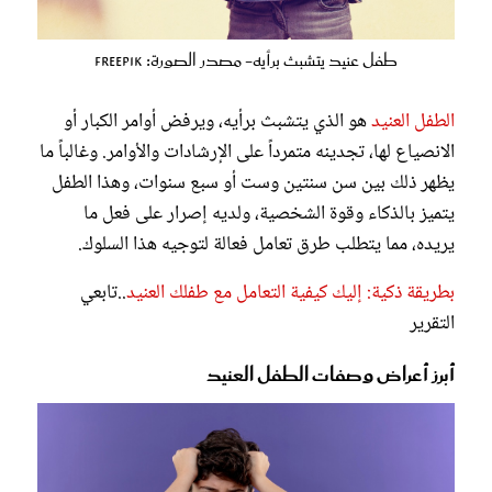
طفل عنيد يتشبث برأيه- مصدر الصورة: Freepik
الطفل العنيد
هو الذي يتشبث برأيه، ويرفض أوامر الكبار أو
الانصياع لها، تجدينه متمرداً على الإرشادات والأوامر. وغالباً ما
يظهر ذلك بين سن سنتين وست أو سبع سنوات، وهذا الطفل
يتميز بالذكاء وقوة الشخصية، ولديه إصرار على فعل ما
يريده، مما يتطلب طرق تعامل فعالة لتوجيه هذا السلوك.
بطريقة ذكية: إليك كيفية التعامل مع طفلك العنيد
..تابعي
التقرير
أبرز أعراض وصفات الطفل العنيد