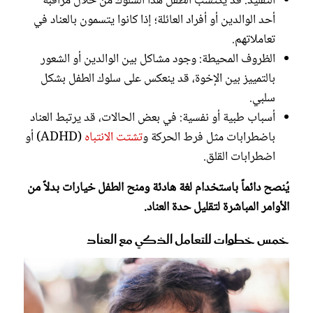
التقليد: قد يكتسب الطفل هذا السلوك من خلال مراقبة
أحد الوالدين أو أفراد العائلة؛ إذا كانوا يتسمون بالعناد في
تعاملاتهم.
الظروف المحيطة: وجود مشاكل بين الوالدين أو الشعور
بالتمييز بين الإخوة، قد ينعكس على سلوك الطفل بشكل
سلبي.
أسباب طبية أو نفسية: في بعض الحالات، قد يرتبط العناد
باضطرابات مثل فرط الحركة و
تشتت الانتباه
(ADHD) أو
اضطرابات القلق.
يُنصح دائماً باستخدام لغة هادئة ومنح الطفل خيارات بدلاً من
الأوامر المباشرة لتقليل حدة العناد.
خمس خطوات للتعامل الذكي مع العناد