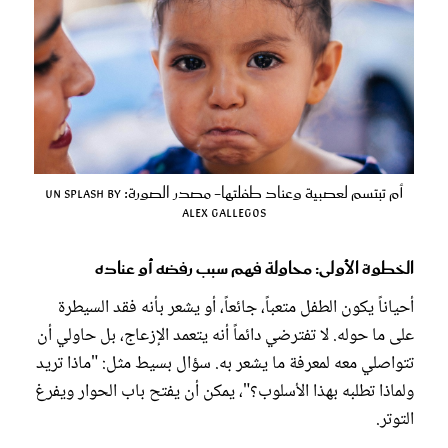
أم تبتسم لعصبية وعناد طفلتها- مصدر الصورة: Un splash by
Alex Gallegos
الخطوة الأولى: محاولة فهم سبب رفضه أو عناده
أحياناً يكون الطفل متعباً، جائعاً، أو يشعر بأنه فقد السيطرة
على ما حوله. لا تفترضي دائماً أنه يتعمد الإزعاج، بل حاولي أن
تتواصلي معه لمعرفة ما يشعر به. سؤال بسيط مثل: "ماذا تريد
ولماذا تطلبه بهذا الأسلوب؟"، يمكن أن يفتح باب الحوار ويفرغ
التوتر.