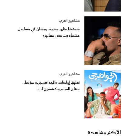
مشاهير العرب
هكذا يظهر محمد رمضان في مسلسل
عشماوي.. دور مفاجئ
مشاهير العرب
تعليق إيرادات «الجواهرجي» مؤقتًا..
صناع الفيلم يكشفون ا...
الأكثر مشاهدة