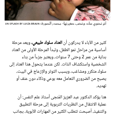
عروس سيدتي
أمّ تحتوي عناد وغضب صغيرتها- مصدر الصورة: Un splash by luiza Braun
كثير من الآباء لا يدركون أن
العناد سلوك طبيعي،
ويعد مرحلة
أساسية من مراحل نمو الطفل، وتبدأ المرحلة الأولى من العناد
بداية من عمر 2 وحتى 7 سنوات، ويعتبر جزءاً من بناء
الشخصية واستكشاف الذات. لكن عندما يتحول هذا العناد إلى
سلوك متكرر ومشاغب، ويسبب التوتر والإزعاج في البيت،
مجلة سيدتي
يصبح من الضروري التعامل معه بوعي وذكاء دون عنف أو
تهديد.
غلاف رفمي
هنا يؤكد الدكتور عبد العزيز المُنجى أستاذ علم النفس: أن
عملية الانتقال من النظريات التربوية إلى مرحلة التطبيق
والتنفيذ، أصبحت تتطلب الكثير من المهارات الأبوية، بجانب