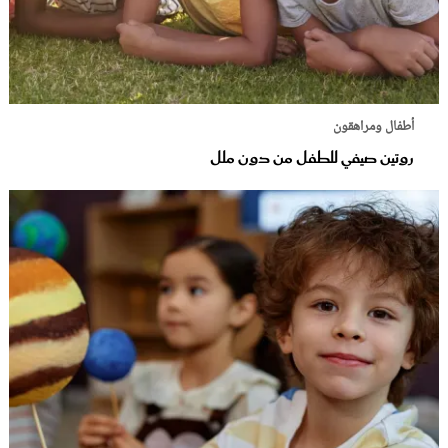
أطفال ومراهقون
روتين صيفي للطفل من دون ملل