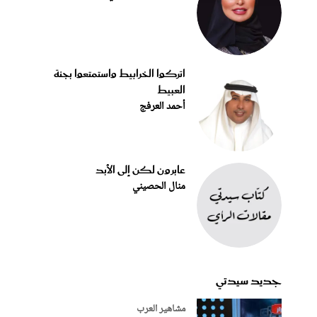
اتركوا الخرابيط واستمتعوا بجنة
العبيط
أحمد العرفج
عابرون لكن إلى الأبد
منال الحصيني
جديد سيدتي
مشاهير العرب