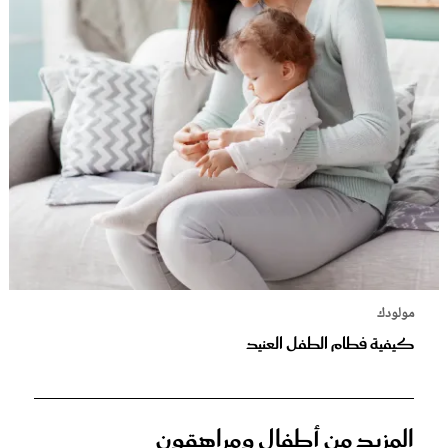
مولودك
كيفية فطام الطفل العنيد
المزيد من أطفال ومراهقون