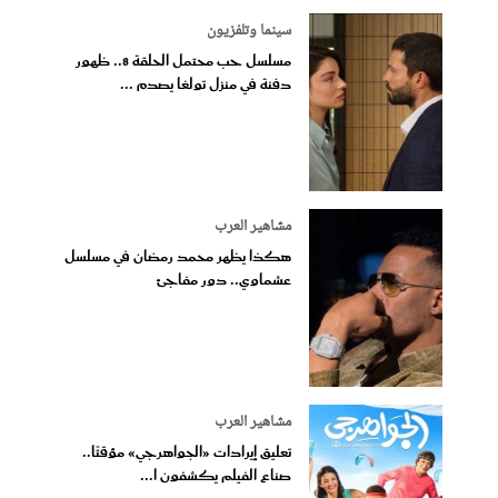
سينما وتلفزيون
مسلسل حب محتمل الحلقة 8.. ظهور
دفنة في منزل تولغا يصدم ...
مشاهير العرب
هكذا يظهر محمد رمضان في مسلسل
عشماوي.. دور مفاجئ
مشاهير العرب
تعليق إيرادات «الجواهرجي» مؤقتًا..
صناع الفيلم يكشفون ا...