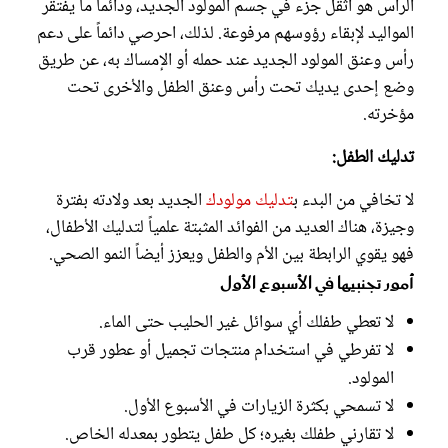
الرأس هو أثقل جزء في جسم المولود الجديد، ودائماً ما يفتقر
المواليد لإبقاء رؤوسهم مرفوعة. لذلك، احرصي دائماً على دعم
رأس وعنق المولود الجديد عند حمله أو الإمساك به، عن طريق
وضع إحدى يديك تحت رأس وعنق الطفل والأخرى تحت
مؤخرته.
تدليك الطفل:
لا تخافي من البدء ب
تدليك مولودك
الجديد بعد ولادته بفترة
وجيزة، هناك العديد من الفوائد المثبتة علمياً لتدليك الأطفال،
فهو يقوي الرابطة بين الأم والطفل ويعزز أيضاً النمو الصحي.
أمور تجنبيها في الأسبوع الأول
لا تعطي طفلك أي سوائل غير الحليب حتى الماء.
لا تفرطي في استخدام منتجات تجميل أو عطور قرب
المولود.
لا تسمحي بكثرة الزيارات في الأسبوع الأول.
لا تقارني طفلك بغيره؛ كل طفل يتطور بمعدله الخاص.