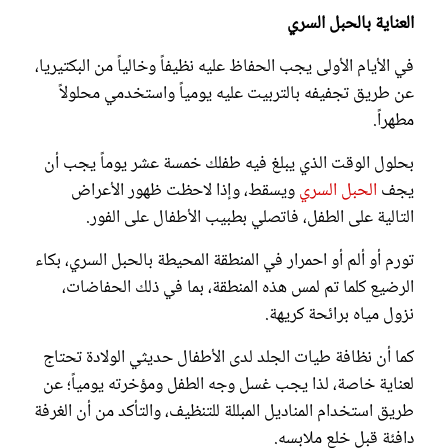
العناية بالحبل السري
في الأيام الأولى يجب الحفاظ عليه نظيفاً وخالياً من البكتيريا،
عن طريق تجفيفه بالتربيت عليه يومياً واستخدمي محلولاً
مطهراً.
بحلول الوقت الذي يبلغ فيه طفلك خمسة عشر يوماً يجب أن
يجف
الحبل السري
ويسقط، وإذا لاحظت ظهور الأعراض
التالية على الطفل، فاتصلي بطبيب الأطفال على الفور.
تورم أو ألم أو احمرار في المنطقة المحيطة بالحبل السري، بكاء
الرضيع كلما تم لمس هذه المنطقة، بما في ذلك الحفاضات،
نزول مياه برائحة كريهة.
كما أن نظافة طيات الجلد لدى الأطفال حديثي الولادة تحتاج
لعناية خاصة، لذا يجب غسل وجه الطفل ومؤخرته يومياً؛ عن
طريق استخدام المناديل المبللة للتنظيف، والتأكد من أن الغرفة
دافئة قبل خلع ملابسه.