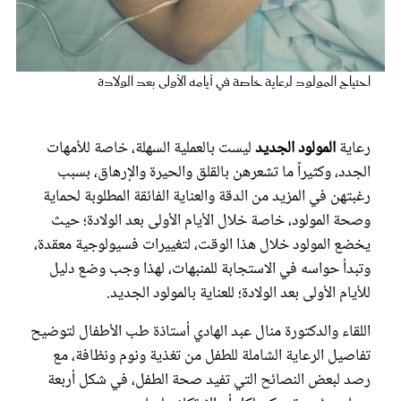
عروس سيدتي
احتياج المولود لرعاية خاصة في أيامه الأولى بعد الولادة
رعاية
المولود الجديد
ليست بالعملية السهلة، خاصة للأمهات
الجدد، وكثيراً ما تشعرهن بالقلق والحيرة والإرهاق، بسبب
رغبتهن في المزيد من الدقة والعناية الفائقة المطلوبة لحماية
وصحة المولود، خاصة خلال الأيام الأولى بعد الولادة؛ حيث
يخضع المولود خلال هذا الوقت، لتغييرات فسيولوجية معقدة،
مجلة سيدتي
وتبدأ حواسه في الاستجابة للمنبهات، لهذا وجب وضع دليل
للأيام الأولى بعد الولادة؛ للعناية بالمولود الجديد.
غلاف رفمي
اللقاء والدكتورة منال عبد الهادي أستاذة طب الأطفال لتوضيح
تفاصيل الرعاية الشاملة للطفل من تغذية ونوم ونظافة، مع
رصد لبعض النصائح التي تفيد صحة الطفل، في شكل أربعة