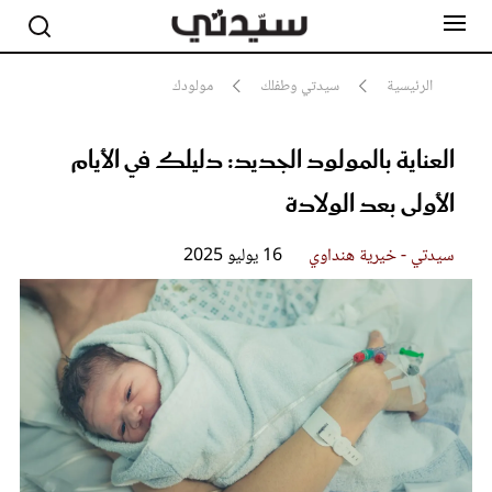
الرئيسية
سيدتي وطفلك
مولودك
العناية بالمولود الجديد: دليلك في الأيام
مشاهير
أناقة
الأولى بعد الولادة
جمال
صحة ورشاقة
سيدتي وطفلك
سيدتي - خيرية هنداوي
16 يوليو 2025
لايف ستايل
بلس+
فيديو
مطبخ سيدتي
مقالات الرأي
ستايل
تقارير