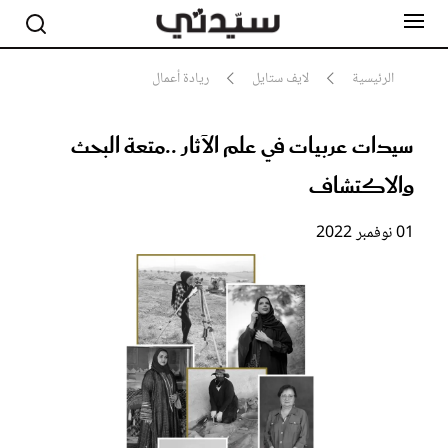
الرئيسية
لايف ستايل
ريادة أعمال
سيدات عربيات في علم الآثار ..متعة البحث
مشاهير
أناقة
والاكتشاف
جمال
صحة ورشاقة
سيدتي وطفلك
01 نوفمبر 2022
لايف ستايل
بلس+
فيديو
مطبخ سيدتي
مقالات الرأي
ستايل
تقارير