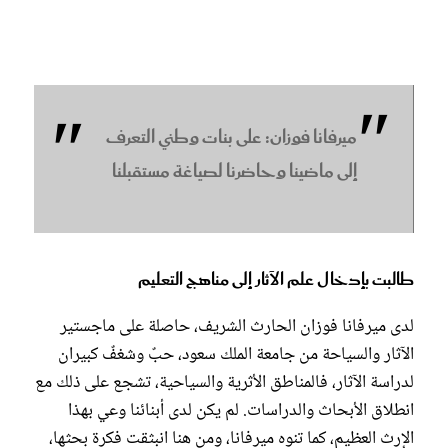
ميرفانا فوزان: على بنات وطني التعرف
إلى ماضينا وحاضرنا لصياغة مستقبلنا
طالبت بإدخال علم الآثار إلى مناهج التعليم
لدى ميرفانا فوزان الحارث الشريف، حاصلة على ماجستير
الآثار والسياحة من جامعة الملك سعود، حبٌ وشغفٌ كبيران
لدراسة الآثار، فالمناطق الأثرية والسياحية، تشجع على ذلك مع
انطلاق الأبحاث والدراسات. لم يكن لدى أبنائنا وعي بهذا
الإرث العظيم، كما تنوه ميرفانا، ومن هنا انبثقت فكرة بحثها،