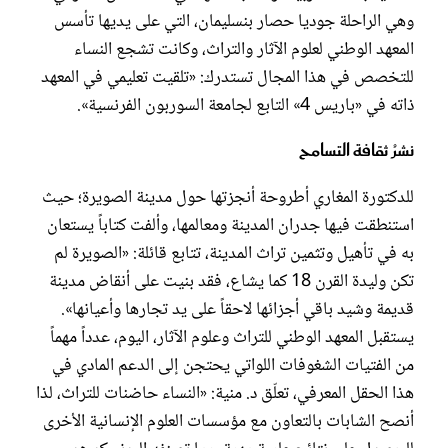
وهي الراحلة جوديا حصار بنسليمان، التي على يديها تأسس
المعهد الوطني لعلوم الآثار والتراث، وكانت تشجع النساء
للتخصص في هذا المجال تستدرك: «تلقيت تعليمي في المعهد
ذاته في «باريس 4» التابع لجامعة السوربون الفرنسية».
نشرُ ثقافة التسامح
للدكتورة المغاري أطروحة أنجزتها حول مدينة الصويرة؛ حيث
استنطقت فيها جدران المدينة ومعالمها، وألفت كتاباً يستعان
به في تأهيل وتثمين تراث المدينة، تتابع قائلة: «الصويرة لم
تكن وليدة القرن 18 كما يشاع، فقد بنيت على أنقاض مدينة
قديمة وشيد باقي أجزائها لاحقاً على يد تجارها وأعيانها».
يستقبل المعهد الوطني للتراث وعلوم الآثار، اليوم، عدداً مهماً
من الفتيات الشغوفات اللواتي يحتجن إلى الدعم المادي في
هذا الحقل المعرفي، تعلّق د. منية: «النساء حاضنات للتراث، لذا
أنصح الشابات بالتعاون مع مؤسسات العلوم الإنسانية الأخرى