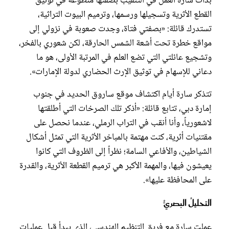
بدأت سارة العمل في التنقيب بصفتها متطوعة في توثيق
القطع الأثرية وتسجيلها ورسمها، وترميم البيوت التراثية،
تستدرك قائلة: «بصفتي فتاة، وجدت صعوبة في نزولي إلى
مواقع خطرة تحت أشعة الشمس الحارقة، لكن شعوري بالفخر،
وتشجيع عائلتي التي تضع العلم في المرتبة الأولى، هو ما
دعاني للإسهام في توثيق الإرث الحضاري لدولة الإمارات».
تتذكر سارة أيام اكتشاف موقع ساروق الحديد في جنوب
إمارة دبي، تتابع قائلة: «أذكر تلك الصرخات التي أطلقتها
لاشعورياً، وأنا أنقب في التراب الرملي، عندما نحصل على
مقتنيات أثرية، كنت مهتمة بالمباخر الأثرية التي تمثل أشكال
الشياطين، والأفاعي السامة؛ نظراً إلى الظروف التي كانوا
يعيشون فيها، والمهمة الأكبر هي ترميم القطعة الأثرية، والقدرة
على المحافظة عليها».
التحليلُ البصريُّ
عملت سارة مع فريق التنظيم الهندسي، الذي يبدأ قبل عمليات