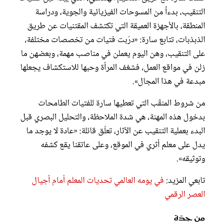
التنقيب، بدءاً من المسوحات الفيزيائية والجوية، ودراسة
المنطقة، بالأجهزة العميقة التي تكتشف المقتنيات عن طريق
الذبذبات، تتابع سارة: «درّبت فتيات من تخصصات مختلفة،
على التنقيب، وهن اليوم يعملن في مناصب مهمة، وبعضهن ما
زلن في مواقع العمل، فشغف المرأة وحبها للاستكشاف يجعلها
مبدعة في هذا المجال».
من شروط المنقّب التي تعطيها سارة للفتيات الطامحات
بدخول هذه المهنة، هي شدة الملاحظة، والتحليل البصري قبل
البدء بعملية التنقيب عن الآثار، تعلّق قائلة: «عادة لا يوجد ما
يدل على معلم أثري في الموقع، وعلى عاتقنا يقع كشفه
وتوثيقه».
تابعي المزيد:
في يومه العالمي تحديات المعلم أمام أجيال
العصر الرقمي
من جدّة