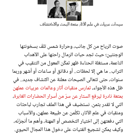
عروس سيدتي
سيدات عربيات في علم الآثار متعة البحث والاكتشاف
صوت الرياح من كل جانب، وحرارة شمس تلفّ بسخونتها
الوجنتين؛ حيث تجد حبات الرمال راحتها على الأهداب
الناعمة، مستغلة انحناءة ظهر تمكّن المعول من التنقيب في
التراب.. ما هي إلا لحظات.. أو دقائق أو ساعات أو أشهر وربما
سنوات، حتى تتعالى الصيحات معلنة عن اكتشاف جديد.. في
ظل هذه الأجواء،
تمارس منقبات آثار وعالمات عربيات عملهن
مجلة سيدتي
بمتعة نادرة ليرفع الستار عن سرّ من أسرار الحضارات الغابرة
،
التي لا تقدر بثمن. نستضيف في هذا الملف تجارب لباحثات
غلاف رفمي
ومنقبات في علم الآثار، تكلّمن عن طبيعة عملهن، والأسباب
التي دفعتهن إلى اختيار التخصص أو المهنة، وأهم ما أنجزْنَه،
وكيف يمكن تشجيع الفتيات على دخول هذا المجال الحيوي.