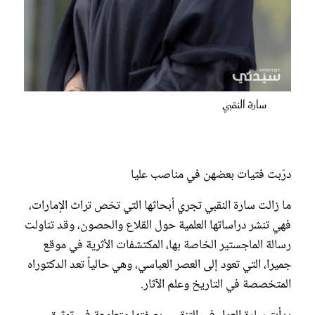
سارة النقبي
درّبت فتيات بعضهن في مناصب عليا
ما زالت سارة النقبي تجري أبحاثها التي تخص تراث الإمارات،
فهي تنشر دراساتها العلمية حول القلاع والحصون، وقد تناولت
رسالة الماجستير الخاصة بها، المكتشفات الأثرية في موقع
جميرا، التي تعود إلى العصر العباسي، وهي حالياً تعد الدكتوراه
المتخصصة في التاريخ وعلم الآثار.