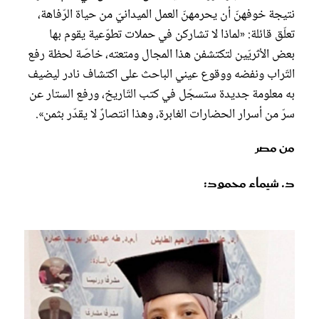
نتيجة خوفهنّ أن يحرمهنّ العمل الميدانيّ من حياة الرّفاهة،
تعلّق قائلة: «لماذا لا تشاركن في حملات تطوّعية يقوم بها
بعض الأثريّين لتكتشفن هذا المجال ومتعته، خاصّة لحظة رفع
التّراب ونفضه ووقوع عيني الباحث على اكتشاف نادر ليضيف
به معلومة جديدة ستسجّل في كتب التّاريخ، ورفع الستار عن
سرّ من أسرار الحضارات الغابرة، وهذا انتصارٌ لا يقدّر بثمن».
من مصر
د. شيماء محمود: