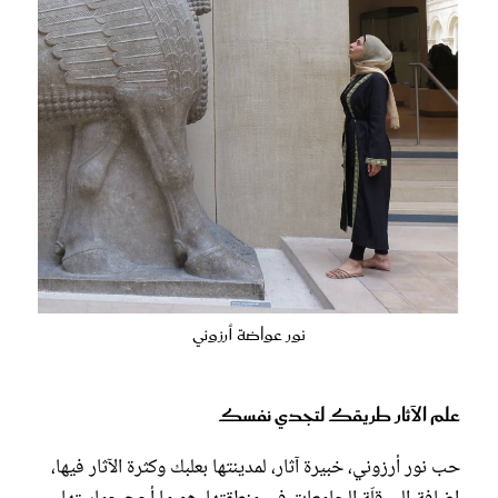
نور عواضة أرزوني
علم الآثار طريقك لتجدي نفسك
حب نور أرزوني، خبيرة آثار، لمدينتها بعلبك وكثرة الآثار فيها،