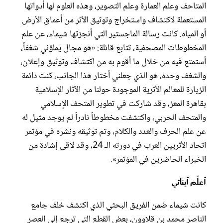
المتاحف وعلم العمارة وعلم التصوير، وهذه العلوم لها أدواتها
المستعملة لاكتشاف واستخراج وتوثيق الأثر من أعماق الأرض
أو المياه. كانت رسالة الماجستير التي أنجزتها شيماء، عن علم
المخطوطات المصحفية، تتابع قائلة: «هو مجال يملؤني شغفاً،
أستمتع فيه من خلال ما أقوم به من اكتشاف وتوثيق وإعلان،
والشغف وحده، هو الذي جعلني أختار هذا الجانب، كنت دائمة
الزيارة للمعالم الأثرية الموجودة حولنا من الآثار الإسلامية
بقاهرة المعز، وقد شاركت في تطوير المتحف الإسلامي
والمتحف الحربي، واكتشفت مخطوطاً نادراً لم يوجد مثيل له
عن علم الحرف والعدد والكلام، وتم توثيقه ونشره في مؤتمر
اتحاد الأثريين العرب في دورته الـ 24، وقد لاقى إشادة من
الخبراء الحاضرين في المؤتمر».
أعلّم أبنائي
كانت شيماء ضمن الفريق البحثي الذي اكتشف خلف جامع
الناصر محمد بن قلاوون، بعض القطع التي ترجع إلى العصر