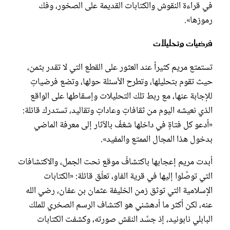
في قراءة النقوش والكتابات القديمة على الصخور، وفك
رموزها».
فرضيات وتحليلات
تستمتع مريم كثيراً عند العثور على القطع التي لا تقدر بثمن،
حيث تقوم بتحليلها، وتطرح الأسئلة حولها، وتضع فرضياتٍ
للإجابة عنها، مع ربط تلك التحليلات وإسقاطها على الواقع
الذي نعيشه اليوم من ثقافاتٍ وعاداتٍ وتقاليد، تستدرك قائلة:
«أدعو كل فتاةٍ في داخلها شغفٌ بالآثار إلى معرفة الماضي
بدخول هذا المجال الممتع والمفيد».
أبدت مريم إعجابها باكتشافُ موقع نحت الجمل، والاكتشافات
التي توصَّلوا إليها في قرية الفاو، تعلّق قائلة: «الكتابات
الإسلامية التي توثق زمن الخليفة عثمان بن عفان، رضي الله
عنه، لكن أكثر ما أدهشني هو اكتشاف الرسم الصخري للملك
البابلي نابونيد، إذ جسَّد النقش صورته، وكشفت الكتابات