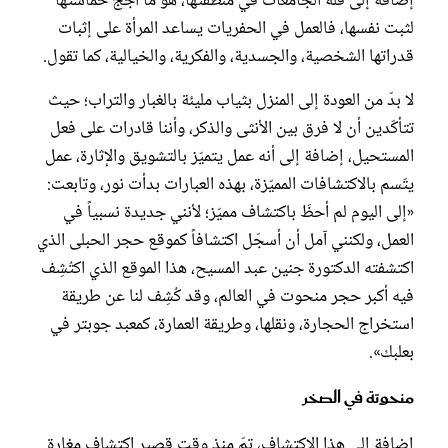
إضافة إلى قلّة الجامعات في منطقتها، هو ما أجج حماستها
لثبت نفسها، فالعمل في الحفريات يساعد المرأة على إثبات
قدراتها الشخصية، والجسدية، والفكرية، والخيالية، كما تقول.
لا بدّ من العودة إلى المنزل بثياب مليئة بالغبار والتراب؛ حيث
تتأكّدين أن لا فرق بين الأنثى والذكر، وأننا قادرات على فعل
المستحيل، إضافة إلى أنه عمل يتميّز بالتشويق والإثارة، عمل
يتّسم بالاكتشافات المميّزة، بهذه العبارات بدأت نور، وتابعت:
«إلى اليوم لم أحظَ باكتشاف مميّز؛ لأنني جديدة نسبياً في
العمل، ولكنني آمل أن أسجّل اكتشافاً كموقع حجر الحبلى الذي
اكتشفته الدكتورة جنين عبد المسيح، هذا الموقع الذي اكتُشِف
فيه أكبر حجر منحوت في العالم، وقد كُشِف لنا عن طريقة
استخراج الحجارة، ونقلها، وطريقة العمارة، كمعبد جوبتر في
بعلبك».
منحوتة في الصخر
إضافة إلى هذا الاكتشاف، تمّ منذ وقت قصير اكتشاف مغارة