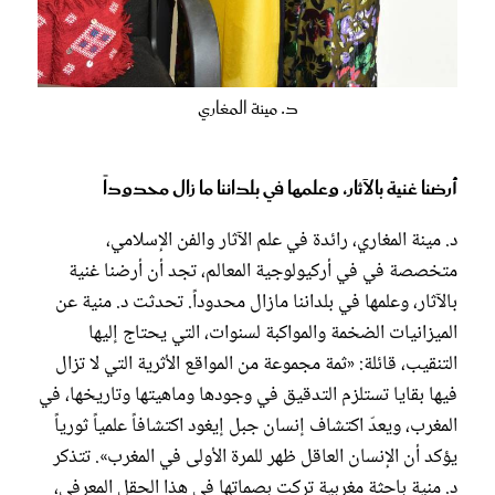
د. مينة المغاري
أرضنا غنية بالآثار، وعلمها في بلداننا ما زال محدوداً
د. مينة المغاري، رائدة في علم الآثار والفن الإسلامي،
متخصصة في في أركيولوجية المعالم، تجد أن أرضنا غنية
بالآثار، وعلمها في بلداننا مازال محدوداً. تحدثت د. منية عن
الميزانيات الضخمة والمواكبة لسنوات، التي يحتاج إليها
التنقيب، قائلة: «ثمة مجموعة من المواقع الأثرية التي لا تزال
فيها بقايا تستلزم التدقيق في وجودها وماهيتها وتاريخها، في
المغرب، ويعدّ اكتشاف إنسان جبل إيغود اكتشافاً علمياً ثورياً
يؤكد أن الإنسان العاقل ظهر للمرة الأولى في المغرب». تتذكر
د. منية باحثة مغربية تركت بصماتها في هذا الحقل المعرفي،