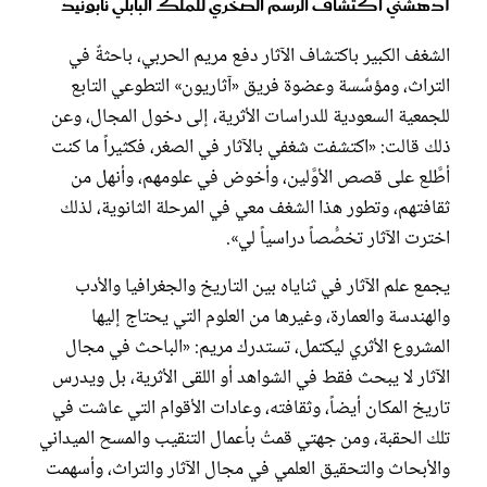
أدهشني اكتشاف الرسم الصخري للملك البابلي نابونيد
الشغف الكبير باكتشاف الآثار دفع مريم الحربي، باحثةٌ في
التراث، ومؤسِّسة وعضوة فريق «آثاريون» التطوعي التابع
للجمعية السعودية للدراسات الأثرية، إلى دخول المجال، وعن
ذلك قالت: «اكتشفت شغفي بالآثار في الصغر، فكثيراً ما كنت
أطَّلع على قصص الأوَّلين، وأخوض في علومهم، وأنهل من
ثقافتهم، وتطور هذا الشغف معي في المرحلة الثانوية، لذلك
اخترت الآثار تخصُّصاً دراسياً لي».
يجمع علم الآثار في ثناياه بين التاريخ والجغرافيا والأدب
والهندسة والعمارة، وغيرها من العلوم التي يحتاج إليها
المشروع الأثري ليكتمل، تستدرك مريم: «الباحث في مجال
الآثار لا يبحث فقط في الشواهد أو اللقى الأثرية، بل ويدرس
تاريخ المكان أيضاً، وثقافته، وعادات الأقوام التي عاشت في
تلك الحقبة، ومن جهتي قمتُ بأعمال التنقيب والمسح الميداني
والأبحاث والتحقيق العلمي في مجال الآثار والتراث، وأسهمت