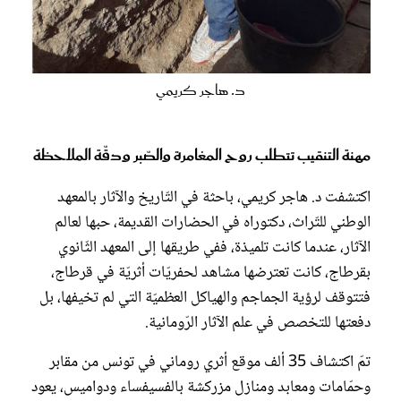
د. هاجر كريمي
مهنة التنقيب تتطلب روح المغامرة والصّبر ودقّة الملاحظة
اكتشفت د. هاجر كريمي، باحثة في التّاريخ والآثار بالمعهد
الوطني للتّراث، دكتوراه في الحضارات القديمة، حبها لعالم
الآثار، عندما كانت تلميذة، ففي طريقها إلى المعهد الثّانوي
بقرطاج، كانت تعترضها مشاهد لحفريّات أثريّة في قرطاج،
فتتوقف لرؤية الجماجم والهياكل العظميّة التي لم تخيفها، بل
دفعتها للتخصص في علم الآثار الرّومانية.
تمّ اكتشاف 35 ألف موقع أثري روماني في تونس من مقابر
وحمّامات ومعابد ومنازل مزركشة بالفسيفساء ودواميس، يعود