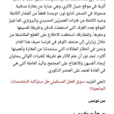
أثرية في موقع جبيل الأثري، وهي عبارة عن مغارة مدفنية
منحوتة في الصخر، تتابع نور: «وجدنا قطعاً من الفخار الكاملة
وشبه الكاملة من فترات العصرَيْن الحديدي والبرونزي، كما تميّز
الموقع بعدد الغرف التي استعملت للدفن وطريقة تقسيمها
وحفرها. وللمفارقة، استطعت الاطلاع على القطع المكتشفة من
خلال زيارتي إلى متحف اللوفر في فرنسا صيف هذا العام.
ونحن في انتظار المقالات التي ستحدثنا عن المغارة وأهميتها
أكثر». تجد نور أن علم الآثار هو طريقة للفتيات اللواتي يحاولن
إيجاد أنفسهن والانفتاح على المجتمع، واليدّ العاملة التي هي
في العادة تعتمد على العنصر الذكوري.
تابعي المزيد:
سوق العمل المستقبلي هل ستواكبه التخصصات
الجامعية؟
من تونس
د. هاجر كريمي: