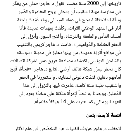
تاريخها إلى 2000 سنة مضت. تقول د. هاجر: «على من يفكّر
في ممارسة مهنة التنقيب أن يتحلّى بروح المغامرة والصّبر
ودقّة الملاحظة لينجح في عمله الميداني، وقد عُيّنتُ باحثة
آثار في المعهد الوطني للتّراث، وكلّفتُ بمهمات عديدة فأنا
أمسك الفأس والملعقة والفرشاة، وأفتح القبور، وأنزل إلى
الحفر المظلمة والدّواميس». قامت د. هاجر كريمي بالتنقيب
في مواقع أثريّة عديدة، من بينها دهليز في مدينة «سوسة»
بالسّاحل التونسي، اكتشفه مصادفة فريق عمل لشركة اتصالات
كان يحفر ليمرّر شبكة هاتف أرضيّ، تتابع د. هاجر: «فجأة، فُتِح
أمامهم دهليز، فتمّت دعوتي للمعاينة، واستمررنا في الحفر
والتّنقيب طيلة سنة كاملة. غامرت فيها بالنزول إلى هذا
الدّهليز، ووجدنا به نحتاً لإمرأة متّكئة على مخدّة يعود إلى
العهد الروماني، كما عثرت على 14 هيكلاً عظمياً».
انتصارٌ لا يقدّر بثمن
لاحظت د. هاجر عزوف الفتيات عن التخصّص في علم الآثار