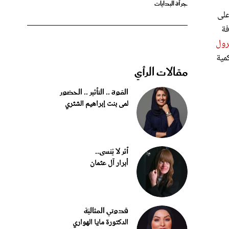
ضافة
رول
مية
مقالات الرأي
القوة .. التأثير .. الحضور
لمى بنت إبراهيم الشثري
أثر لا يُنسى..
أبرار آل عثمان
قدوتي المثاليّة
الدكتورة مايا الهواري