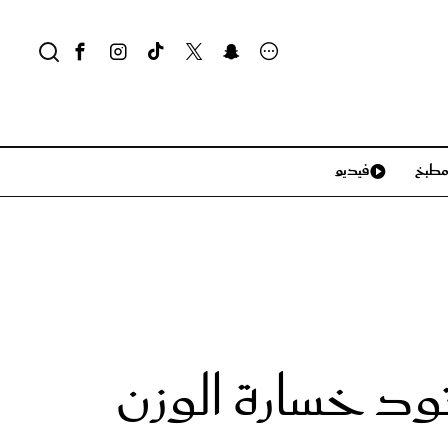
طبخ
فيديو
لايف ستايل
سياحة وسفر
منزل وديكور
تكنولوجيا
 تود خسارة الوزن