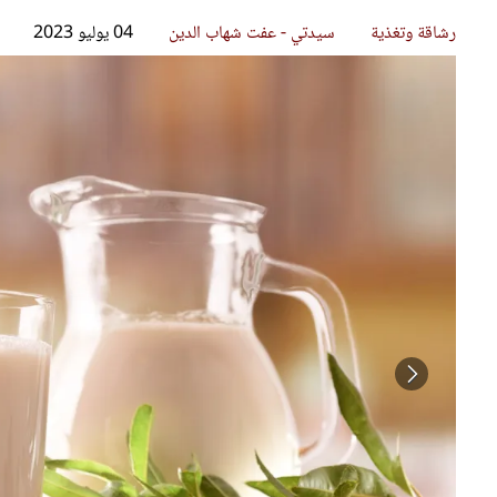
قصص ملهمة
مق
شباب وبنات
ست
علاقات زوجية
تق
عر