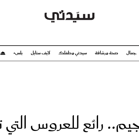
جمال
صحة ورشاقة
سيدتي وطفلك
لايف ستايل
بلس+
م
صحة ورشاقة
سيدتي وطفلك
بشرة
صحة
الحمل والولادة
ريحات
رشاقة و تغذية
مولودك
وعطور
أطفال ومراهقون
صحة الطفل
يم.. رائع للعروس التي
مجلة سيدتي
مناسبات X سيدتي
ديو
عن سيدتي
بخ سيدتي
فريق سيدتي