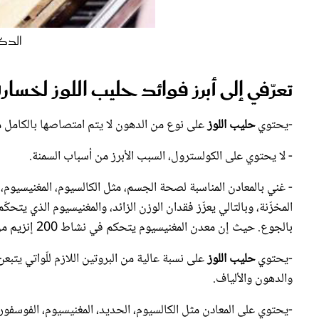
الدكت
تعرّفي إلى أبرز فوائد حليب اللوز لخسار
-يحتوي
حليب اللوز
على نوع من الدهون لا يتم امتصاصها بالكامل م
- لا يحتوي على الكولسترول، السبب الأبرز من أسباب السمنة.
- غني بالمعادن المناسبة لصحة الجسم، مثل الكالسيوم، المغنيسيوم،
المخزّنة، وبالتالي يعزّز فقدان الوزن الزائد، والمغنيسيوم الذي ي
بالجوع. حيث إن معدن المغنيسيوم يتحكم في نشاط 200 إنزيم من إنزيمات حرق السعرات الحرارية ويحسّن من القدرة على النوم.
-يحتوي
حليب اللوز
على نسبة عالية من البروتين اللازم للّواتي يتبع
والدهون والألياف.
-يحتوي على المعادن مثل الكالسيوم، الحديد، المغنيسيوم، الفوسفور، 