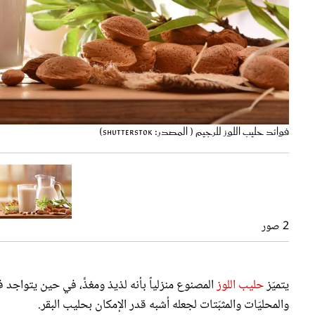
فوائد حليب اللوز للرجيم ( المصدر: Shutterstok)
حليب اللوز كبديل للحليب الحيواني لأسباب كثيرة ( المصدر: Shutterstock)
2 صور
يتميّز
حليب اللوز
المصنوع منزلياً بأنه لذيذ ومغذٍّ، في حين يتواج
والمحليّات والمثبّتات لجعله أشبه قدر الإمكان بحليب البقر.
حول
فوائد حليب اللوز للرجيم
تشير الدكتورة في علم التغذية والغذا