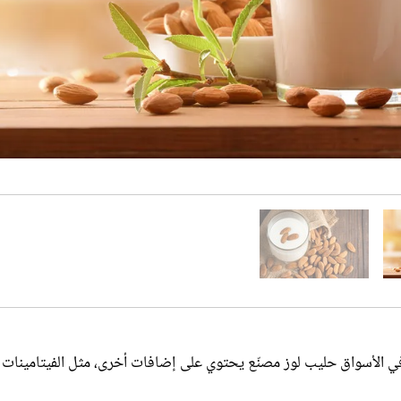
د في الأسواق حليب لوز مصنّع يحتوي على إضافات أخرى، مثل الفيتامينات
ء سينتيا الحاج إلى أن استعمال حليب اللوز راج في الآونة الأخيرة عوضاً 