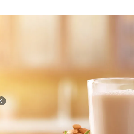
الات الرأي
تطبيقات سيدتي
ايل
دليل السفر
ارير
آخر الأخبار
وس سيدتي
مجلة سيد
غلاف رف