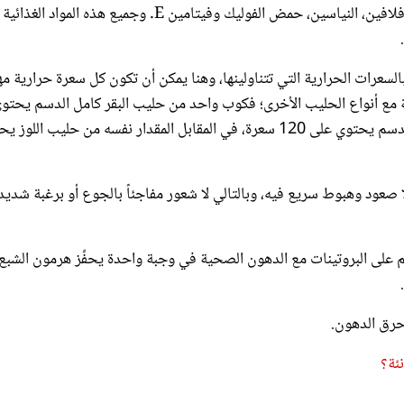
السعرات الحرارية التي تتناولينها، وهنا يمكن أن تكون كل سعرة حرارية مه
ة مع أنواع الحليب الأخرى؛ فكوب واحد من حليب البقر كامل الدسم يحتو
على ما يعادل 149 سعرة حرارية، فيما كوب من الحليب مسحوب الدسم يحتوي على 120 سعرة، في المقابل المقدار نفسه من حليب ال
 صعود وهبوط سريع فيه، وبالتالي لا شعور مفاجئاً بالجوع أو برغبة شدي
على البروتينات مع الدهون الصحية في وجبة واحدة يحفِّز هرمون الشبع
حرق الدهون.
نئة؟