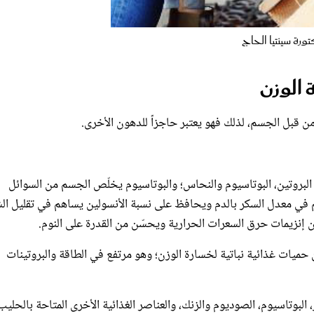
ورة سينتيا الحاج
ة الوزن
ن قبل الجسم، لذلك فهو يعتبر حاجزاً للدهون الأخرى.
 البروتين، البوتاسيوم والنحاس؛ والبوتاسيوم يخلّص الجسم من السوائل
تحكّم في معدل السكر بالدم ويحافظ على نسبة الأنسولين يساهم في تقليل ال
ن حميات غذائية نباتية لخسارة الوزن؛ وهو مرتفع في الطاقة والبروتينات
البوتاسيوم، الصوديوم والزنك، والعناصر الغذائية الأخرى المتاحة بالحليب
وتشمل الفيتامينات أهمها فيتامين C ، فيتامين B6، الثيامين، الريبوفلافين، النياسين، حمض الفوليك وفيتامين E. وجميع هذه المواد 