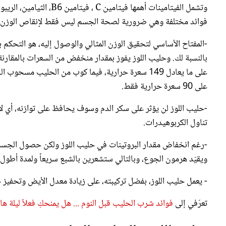
فوائد مختلفة وهي ضرورية لصحة الجسم ليس فقط لإنقاص الوزن.
-المفتاح الأساسي لتحقيق الوزن المثالي والوصول إليه، هو التحكم ب
بالنسبة لك. وحليب اللوز يفوز بمقدار منخفض من السعرات بالمقارن
على 90 سعرة حرارية فقط.
-حليب اللوز لن يؤثر على سكر الدم وسوف يحافظ على توازنه، أي لا
تناول الكربوهيدرات.
-رغم انخفاض مقدار البروتينات في حليب اللوز ولكن حصول الجسم 
ويقيّد هرمون الجوع، وبالتالي ستشعرين بالشبع سريعاً ولمدة أطول.
- يعمل حليب اللوز، بفضل تركيبته، على زيادة معدل الأيض وتحفيز 
تعرّفي إلى
فوائد شرب الحليب قبل النوم ... هل يمنحكِ فعلاً ليلة ها
حليب اللوز والتمارين الرياضية