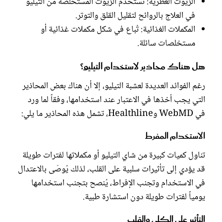
الزيوت العطرية: تُستخدم الزيوت المستخلصة من التيليو
في العلاج بالروائح لتقليل القلق والتوتر.
المكملات الغذائية: تُباع في شكل مكملات غذائية أو
مستخلصات سائلة.
هل هناك محاذير لاستخدام التيليو؟
رغم الفوائد العديدة لعشبة التيليو، إلا أن هناك بعض المحاذير
التي يجب أخذها في الاعتبار عند استخدامها، وفقاً لما ورد
في WebMD وHealthline، تشمل هذه المحاذير ما يلي:
الاستخدام المفرط
تناول كميات كبيرة من شاي التيليو أو مكملاتها لفترات طويلة
قد يؤدي إلى تأثيرات سلبية على القلب، لذلك يُوصَى بالاعتدال
في الاستخدام وتجنب الإفراط، يُنصح بتجنب استخدامها
يومياً لفترات طويلة دون استشارة طبية.
التأثير على الكلى والقلب