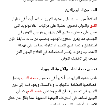
الحد من القلق والتوتر
انطلاقاً من السابق، فإن عشبة التيليو تساعد أيضاً في تقليل
القلق
والتوتر، تحتوي العشبة على مركّبات الفلافونويد التي
تعمل على خفض مستوى الكورتيزول، هرمون التوتر، في
الجسم، مما يُعزز الشعور بالهدوء، بحسب دراسات سابقة، فإن
استنشاق رائحة شاي التيليو أو تناوله يساعد على تهدئة
الأعصاب، وهو ما يُفسر استخدامه في العلاج البديل الذي
يهدف إلى تخفيف التوتر.
تحسين صحة القلب والأوعية الدموية
تلعب عشبة التيليو دوراً كبيراً في تحسين
صحة القلب
بفضل
خصائصها المضادة للالتهابات والأكسدة، ويعود ذلك إلى دور
التيليو في تحسين تدفق الدم وخفض
ضغط الدم
، كما أن
التيليو تساعد في استرخاء الأوعية الدموية، مما يقلل من خطر
الإصابة بأمراض القلب والشرايين.