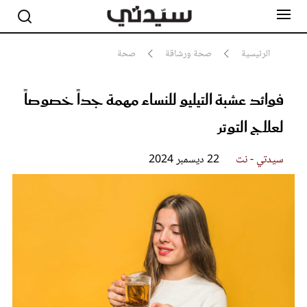
الرئيسية
صحة ورشاقة
صحة
فوائد عشبة التيليو للنساء مهمة جداً خصوصاً
مشاهير
أناقة
لعلاج التوتر
جمال
صحة ورشاقة
سيدتي وطفلك
سيدتي - نت
22 ديسمبر 2024
لايف ستايل
بلس+
فيديو
مطبخ سيدتي
مقالات الرأي
ستايل
تقارير