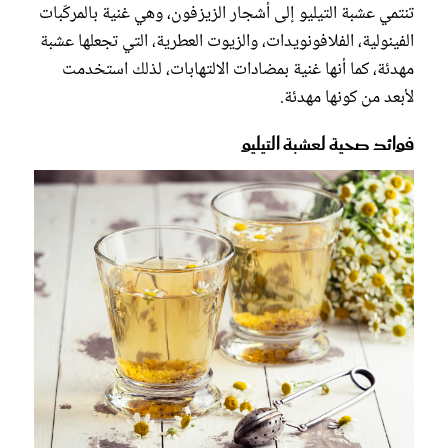
تنتمي عشبة التيليو إلى أشجار الزيزفون، وهي غنية بالمركّبات
الفينولية، الفلافونويدات، والزيوت العطرية، التي تجعلها عشبة
مهدئة، كما أنها غنية بمضادات الالتهابات، لذلك استخدمت
لأبعد من كونها مهدئة.
فوائد صحية لعشبة التيليو