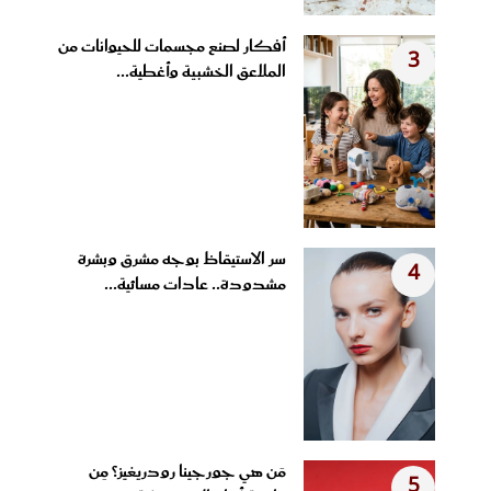
أفكار لصنع مجسمات للحيوانات من
3
الملاعق الخشبية وأغطية...
سر الاستيقاظ بوجه مشرق وبشرة
4
مشدودة.. عادات مسائية...
مَن هي جورجينا رودريغيز؟ مِن
5