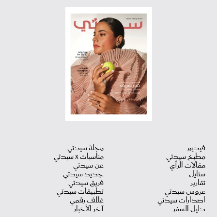
فيديو
مجلة سيدتي
مطبخ سيدتي
مناسبات X سيدتي
مقالات الرأي
عن سيدتي
ستايل
جديد سيدتي
تقارير
فريق سيدتي
عروس سيدتي
تطبيقات سيدتي
اصدارات سيدتي
غلاف رقمي
دليل السفر
آخر الأخبار