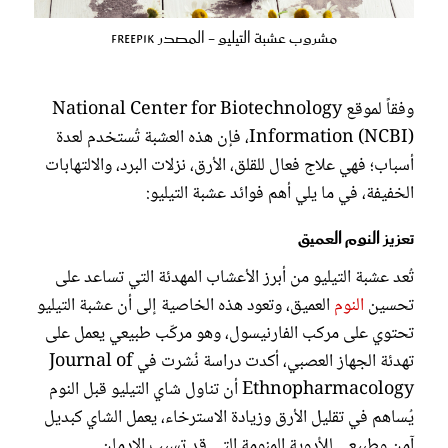
مشروب عشبة التيليو - المصدر freepik
وفقاً لموقع National Center for Biotechnology
Information (NCBI)، فإن هذه العشبة تُستخدم لعدة
أسباب؛ فهي علاج فعال للقلق، الأرق، نزلات البرد، والالتهابات
الخفيفة، في ما يلي أهم فوائد عشبة التيليو:
تعزيز النوم العميق
تُعد عشبة التيليو من أبرز الأعشاب المهدئة التي تساعد على
تحسين
النوم
العميق، وتعود هذه الخاصية إلى أن عشبة التيليو
تحتوي على مركب الفارنيسول، وهو مركّب طبيعي يعمل على
تهدئة الجهاز العصبي، أكدت دراسة نُشرت في Journal of
Ethnopharmacology أن تناول شاي التيليو قبل النوم
يُساهم في تقليل الأرق وزيادة الاسترخاء، يعمل الشاي كبديل
آمن وطبيعي للأدوية المنومة التي قد تسبب الإدمان.