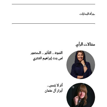
جرأة البدايات
مقالات الرأي
القوة .. التأثير .. الحضور
لمى بنت إبراهيم الشثري
أثر لا يُنسى..
أبرار آل عثمان