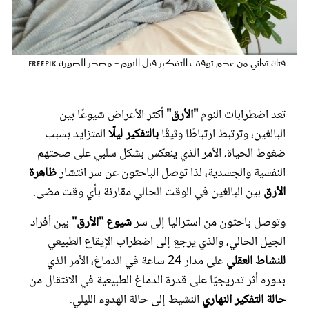
عروس سيدتي
فتاة تعاني من عدم توقف التفكير قبل النوم - مصدر الصورة freepik
تعد اضطرابات النوم
"الأرق"
أكثر الأعراض شيوعًا بين
البالغين، وترتبط ارتباطًا وثيقًا
بالتفكير ليلًا
المتزايد بسبب
ضغوط الحياة، الأمر الذي ينعكس بشكل سلبي على صحتهم
النفسية والجسدية، لذا توصل الباحثون عن سر انتشار
ظاهرة
الأرق
بين البالغين في الوقت الحالي مقارنة بأي وقت مضى.
مجلة سيدتي
وتوصل باحثون من استراليا إلى سر
شيوع "الأرق"
بين أفراد
الجيل الحالي، والذي يرجع إلى اضطراب الإيقاع الطبيعي
غلاف رفمي
للنشاط العقلي
على مدار 24 ساعة في الدماغ، الأمر الذي
بدوره أثر تدريجيًا على قدرة الدماغ الطبيعية في الانتقال من
حالة التفكير النهاري
النشيط إلى حالة الهدوء الليلي.