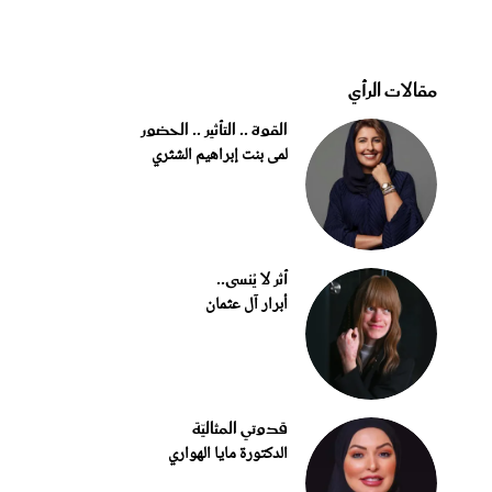
مقالات الرأي
القوة .. التأثير .. الحضور
لمى بنت إبراهيم الشثري
أثر لا يُنسى..
أبرار آل عثمان
قدوتي المثاليّة
الدكتورة مايا الهواري