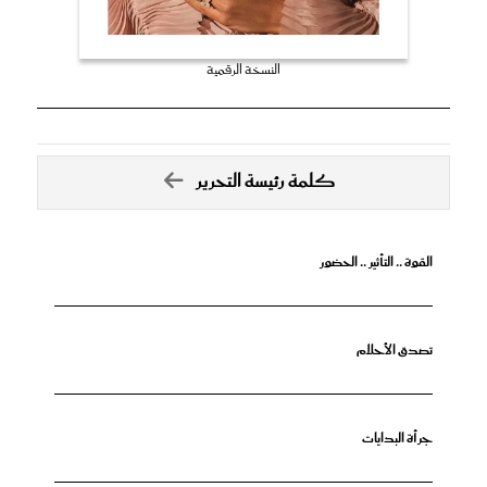
النسخة الرقمية
كلمة رئيسة التحرير
القوة .. التأثير .. الحضور
تصدق الأحلام
جرأة البدايات