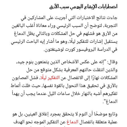
اضطرابات الإيقاع اليومي سبب الأرق
جاءت نتائج الاختبارات التي أجريت على المشاركين في
التجربة، لتوضح أن السبب الرئيسي وراء معاناة أغلب البالغين
من الأرق هو فشلهم في حل المشكلات وبالتالي يظل الدماغ
يستقبل إشارات للتفكير ليلًا، وهو ما أشار إيه الباحث الرئيسي
في الدراسة البروفيسور كورت لوشينغتون.
وقال: "إنه على عكس الأشخاص الذين يتمتعون بنوم جيد،
والذين انتقلت حالتهم المعرفية بشكل متوقع من حل
المشكلات نهارًا إلى الانفصال عن
التفكير ليلًا
، فشل المصابون
بالأرق في تحقيق هذا التحول بالقوة نفسها، حيث ظلت أنماط
تفكيرهم أشبه بالنهار خلال ساعات الليل عندما يجب أن يهدأ
الدماغ".
وتابع موضحًا أن النوم لا يتحقق بمجرد إغلاق العينين، بل هو
عملية متعلقة بانفصال
الدماغ
عن التفكير الموجه نحو الهدف