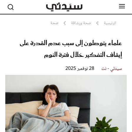
الرئيسية
صحة ورشاقة
صحة
علماء يتوصلون إلى سبب عدم القدرة على
مشاهير
أناقة
إيقاف التفكير خلال فترة النوم
جمال
صحة ورشاقة
سيدتي وطفلك
سيدتي - نت
28 نوفمبر 2025
لايف ستايل
بلس+
فيديو
مطبخ سيدتي
مقالات الرأي
ستايل
تقارير