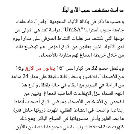
دراسة تكشف سبب الأرق ليلًا
وحسب ما ذكر في وكالة الأنباء السعودية "واس"، قاد علماء
جامعة جنوب أستراليا "UniSA"، دراسة تعد هي الأولى من
نوعها التي تكشف سر تقلبات النشاط المعرفي على مدار اليوم
لدى الأفراد الذين يعانون من الأرق المزمن، عبر توضيح ذلك
من خلال خريطة الدماغ لهم مقارنة بالأصحاء.
وبالفعل خضع 32 من كبار السن "16
يعانون من الأرق
و16
من الأصحاء"، للاختبار وسط رقابة دقيقة على مدار 24 ساعة
من الراحة في السرير مع البقاء في حالة يقظة، وأتاح هذا
النهج للعلماء عزل الإيقاعات الداخلية للدماغ، وتبين من
الفحص أن الأشخاص الأصحاء ومرضى الأرق أصحاب أنماط
إيقاعية واضحة في النشاط العقلي، ظهرت ذروتها خلال فترة
ما بعد الظهر وأدنى مستوياتها في الصباح الباكر، ومع ذلك
ظهرت عدة اختلافات رئيسية في مجموعة المصابين بالأرق.