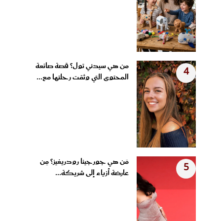
من هي سيدني تول؟ قصة صانعة
4
المحتوى التي وثقت رحلتها مع...
مَن هي جورجينا رودريغيز؟ مِن
5
عارضة أزياء إلى شريكة...