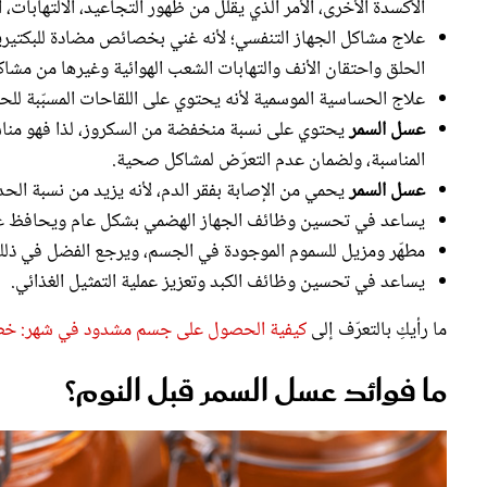
علاج مشاكل الجهاز التنفسي؛ لأنه غني بخصائص مضادة للبكتيري
الحلق واحتقان الأنف والتهابات الشعب الهوائية وغيرها من مشاكل
علاج الحساسية الموسمية لأنه يحتوي على اللقاحات المسبّبة لل
عسل السمر
يحتوي على نسبة منخفضة من السكروز، لذا فهو م
المناسبة، ولضمان عدم التعرّض لمشاكل صحية.
عسل السمر
يحمي من الإصابة بفقر الدم، لأنه يزيد من نسبة الحد
يساعد في تحسين وظائف الجهاز الهضمي بشكل عام ويحافظ على
مطهّر ومزيل للسموم الموجودة في الجسم، ويرجع الفضل في ذلك
يساعد في تحسين وظائف الكبد وتعزيز عملية التمثيل الغذائي.
ما رأيكِ بالتعرّف إلى
كيفية الحصول على جسم مشدود في شهر: خطة
ما فوائد عسل السمر قبل النوم؟