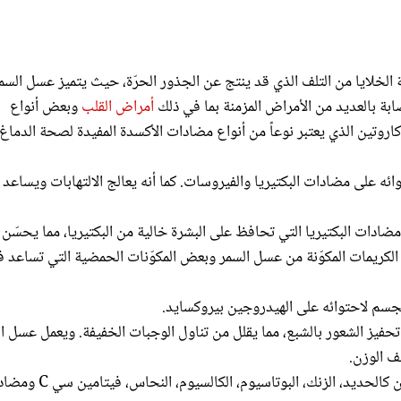
لخلايا من التلف الذي قد ينتج عن الجذور الحرّة، حيث يتميز عسل السم
ابة بالعديد من الأمراض المزمنة بما في ذلك
أمراض القلب
وبعض أنواع
اروتين الذي يعتبر نوعاً من أنواع مضادات الأكسدة المفيدة لصحة الدماغ
ئه على مضادات البكتيريا والفيروسات. كما أنه يعالج الالتهابات ويساعد
دات البكتيريا التي تحافظ على البشرة خالية من البكتيريا، مما يحسّن
الكريمات المكوّنة من عسل السمر وبعض المكوّنات الحمضية التي تساعد 
جسم لاحتوائه على الهيدروجين بيروكسايد.
يز الشعور بالشبع، مما يقلل من تناول الوجبات الخفيفة. ويعمل عسل ا
ف الوزن.
يساهم في العناية بالبشرة من خلال مواده الغذائية الغنية بالمعادن كالحديد، الزنك، البوتاسيو
 الندوب والحروق عند تطبيقه على المكان المطلوب.