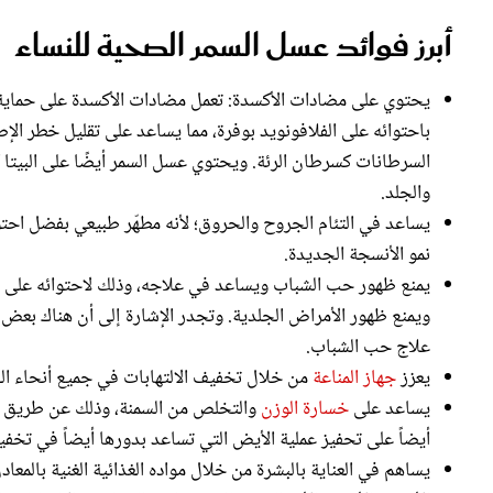
أبرز فوائد عسل السمر الصحية للنساء
يحتوي على مضادات الأكسدة: تعمل مضادات الأكسدة على حماية ا
باحتوائه على الفلافونويد بوفرة، مما يساعد على تقليل خطر الإص
السرطانات كسرطان الرئة. ويحتوي عسل السمر أيضًا على البيتا ك
والجلد.
يساعد في التئام الجروح والحروق؛ لأنه مطهّر طبيعي بفضل احتوا
نمو الأنسجة الجديدة.
يمنع ظهور حب الشباب ويساعد في علاجه، وذلك لاحتوائه على مضا
ويمنع ظهور الأمراض الجلدية. وتجدر الإشارة إلى أن هناك بعض 
علاج حب الشباب.
يعزز
جهاز المناعة
من خلال تخفيف الالتهابات في جميع أنحاء ال
يساعد على
خسارة الوزن
والتخلص من السمنة، وذلك عن طريق تحف
أيضاً على تحفيز عملية الأيض التي تساعد بدورها أيضاً في تخفي
الأكسدة الأخرى، الأمر الذي يقلل من ظهور التجاعيد، الالتهابات،