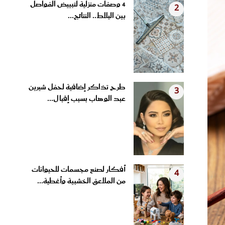
بين البلاط.. النتائج...
طرح تذاكر إضافية لحفل شيرين
3
عبد الوهاب بسبب إقبال...
أفكار لصنع مجسمات للحيوانات
4
من الملاعق الخشبية وأغطية...