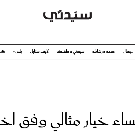
جمال
صحة ورشاقة
سيدتي وطفلك
لايف ستايل
بلس+
م
صحة ورشاقة
سيدتي وطفلك
بشرة
صحة
الحمل والولادة
ريحات
رشاقة و تغذية
مولودك
وعطور
أطفال ومراهقون
صحة الطفل
ساء خيار مثالي وفق ا
مجلة سيدتي
مناسبات X سيدتي
ديو
عن سيدتي
بخ سيدتي
فريق سيدتي