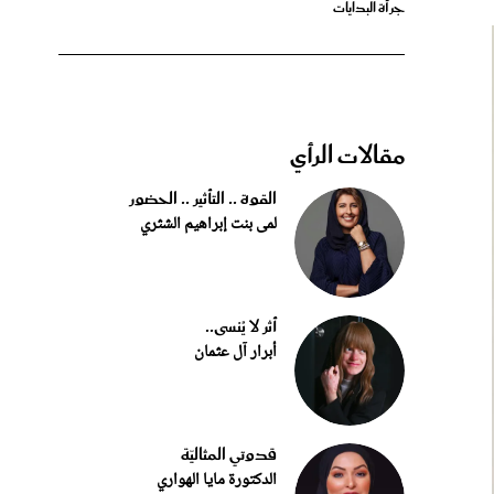
مقالات الرأي
القوة .. التأثير .. الحضور
لمى بنت إبراهيم الشثري
أثر لا يُنسى..
أبرار آل عثمان
قدوتي المثاليّة
الدكتورة مايا الهواري