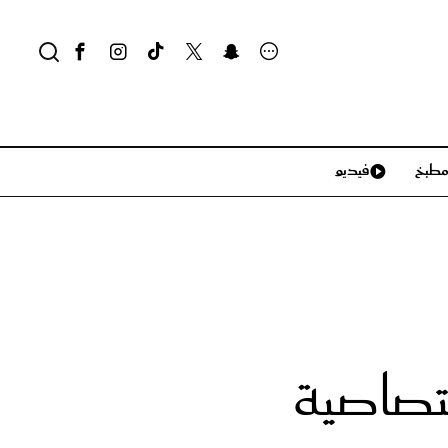
طبخ
فيديو
لايف ستايل
سياحة وسفر
منزل وديكور
تكنولوجيا
ختصاصية