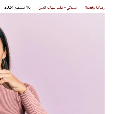
قصص ملهمة
مق
شباب وبنات
ست
علاقات زوجية
تق
عر