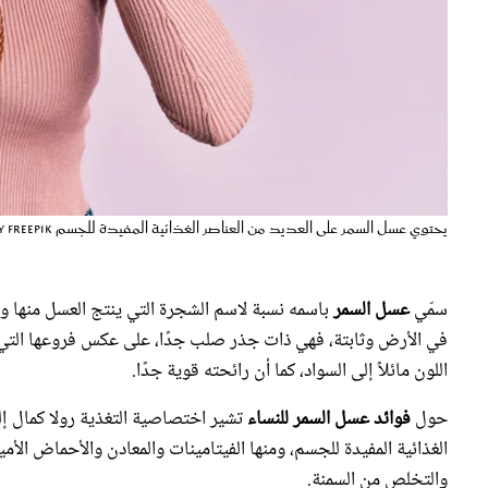
يحتوي عسل السمر على العديد من العناصر الغذائية المفيدة للجسم Image By Freepik
سمّي
عسل السمر
باسمه نسبة لاسم الشجرة التي ينتج العسل منها وا
في الأرض وثابتة، فهي ذات جذر صلب جدًا، على عكس فروعها التي تكو
اللون مائلاً إلى السواد، كما أن رائحته قوية جدًا.
حول
فوائد عسل السمر للنساء
تشير اختصاصية التغذية رولا كمال إل
الغذائية المفيدة للجسم، ومنها الفيتامينات والمعادن والأحماض الأم
والتخلص من السمنة.