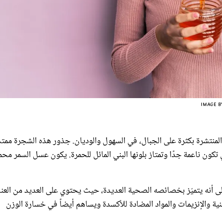
لمنتشرة بكثرة على الجبال، في السهول والوديان. جذور هذه الشجرة ممتدّ
ن ناعمة جدًا وتمتاز بلونها البني المائل للحمرة. يكون عسل السمر محم
ى أنه يتميّز بخصائصه الصحية العديدة، حيث يحتوي على العديد من العن
ينية والإنزيمات والمواد المضادة للأكسدة ويساهم أيضاً في خسارة الوزن