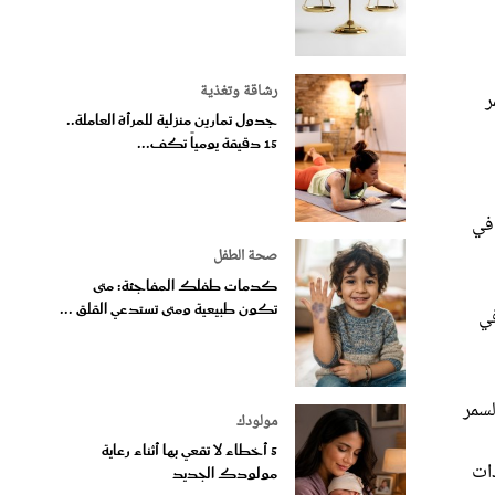
رشاقة وتغذية
ر
جدول تمارين منزلية للمرأة العاملة..
15 دقيقة يومياً تكف...
 في
صحة الطفل
كدمات طفلك المفاجئة: متى
تكون طبيعية ومتى تستدعي القلق ...
في
لسمر
مولودك
5 أخطاء لا تقعي بها أثناء رعاية
م، الكالسيوم، النحاس، فيتامين سي C ومضادات
مولودك الجديد