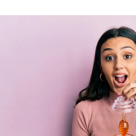
الات الرأي
تطبيقات سيدتي
ايل
دليل السفر
ارير
آخر الأخبار
وس سيدتي
مجلة سيد
غلاف رف