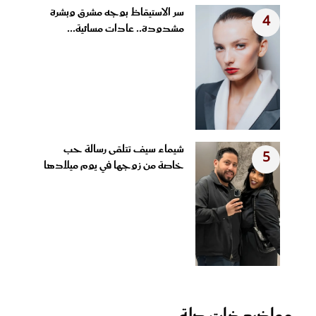
سر الاستيقاظ بوجه مشرق وبشرة
4
مشدودة.. عادات مسائية...
شيماء سيف تتلقى رسالة حب
5
خاصة من زوجها في يوم ميلادها
مواضيع ذات صلة