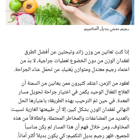
عروس سيدتي
رجيم صحي بديل التكميم
إذا كنتِ تعانين من وزن زائد وتبحثين عن أفضل الطرق
لفقدان الوزن من دون الخضوع لعمليات جراجية، لا بدّ من
اعتماد رجيم معتدل ومتوازن يُغنيكِ عن تحمّل عناء الجراحة.
لعقود من الزمن، اعتقد كثيرون ممن يعانين من السمنة أن
العلاج الفعّال الوحيد يكمن في اختيار جراحة تحويل مسار
مجلة سيدتي
المعدة. في حين تمّ الترحيب بهذه الطريقة؛ باعتبارها الحل
النهائي لفقدان الوزن بشكل كبير، إلا أن طبيعتها الغازية تسببت
غلاف رفمي
بالعديد من المضاعفات والمخاطر المحتملة. وانطلاقاً من هذه
المخاوف، ومن خلال فهم أن هذا المسار لم يكن مناسباً
للجميع، ظهر رجيم بديل التكميم؛ كي يكون بديلاً أكثر أماناً.