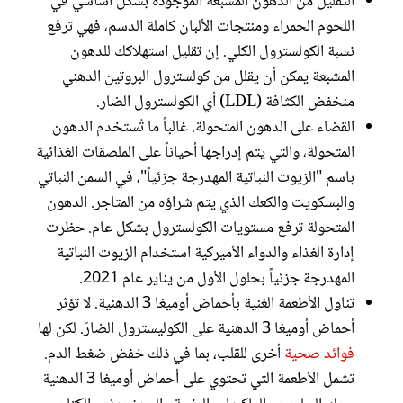
التقليل من الدهون المشبعة الموجودة بشكل أساسي في
اللحوم الحمراء ومنتجات الألبان كاملة الدسم، فهي ترفع
نسبة الكولسترول الكلي. إن تقليل استهلاكك للدهون
المشبعة يمكن أن يقلل من كولسترول البروتين الدهني
منخفض الكثافة (LDL) أي الكولسترول الضار.
القضاء على الدهون المتحولة. غالباً ما تُستخدم الدهون
المتحولة، والتي يتم إدراجها أحياناً على الملصقات الغذائية
باسم "الزيوت النباتية المهدرجة جزئياً"، في السمن النباتي
والبسكويت والكعك الذي يتم شراؤه من المتاجر. الدهون
المتحولة ترفع مستويات الكولسترول بشكل عام. حظرت
إدارة الغذاء والدواء الأميركية استخدام الزيوت النباتية
المهدرجة جزئياً بحلول الأول من يناير عام 2021.
تناول الأطعمة الغنية بأحماض أوميغا 3 الدهنية. لا تؤثر
أحماض أوميغا 3 الدهنية على الكوليسترول الضارّ. لكن لها
فوائد صحية
أخرى للقلب، بما في ذلك خفض ضغط الدم.
تشمل الأطعمة التي تحتوي على أحماض أوميغا 3 الدهنية