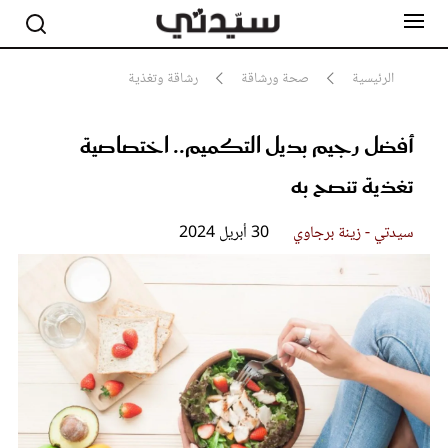
الرئيسية
صحة ورشاقة
رشاقة وتغذية
أفضل رجيم بديل التكميم.. اختصاصية
مشاهير
أناقة
تغذية تنصح به
جمال
صحة ورشاقة
سيدتي وطفلك
سيدتي - زينة برجاوي
30 أبريل 2024
لايف ستايل
بلس+
فيديو
مطبخ سيدتي
مقالات الرأي
ستايل
تقارير