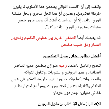
وتلفت إلى أنّ "النساء اللواتي يعتمدن هذا الأسلوب لا يغيرن
طريقة تفكيرهنّ، ويعتبرن أنّ هذا الحلّ سحريّ ويحلّ مشكلة
الوزن الزائد، إلا أنّ الدراسات أثبتت أنّه وبعد مرور خمس
سنوات يسترجعن الوزن الزائد وأكثر".
قد يعجبك أيضاً
اكتشفي الفارق بين عمليتي التكميم وتحويل
المسار وفق طبيب مختص
أفضل نظام غذائي بديل التكميم
تنصح رافاييل باعتماد
رجيم
متوازن يتضمن جميع العناصر
الغذائية، وأهمها البروتين والنشويات، وتناول الفواكه
والخضروات، كما تؤكد ضرورة تغيير طريقة التفكير في تناول
الطعام والالتزام بتناول ثلاث وجبات يومياً مع اختيار نظام
غذائي متوازن، ومن دون حرمان.
الإفطار: يُفضّل الإكثار من تناول البروتين