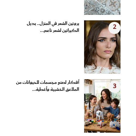
بروتين الشعر في المنزل.. بديل
2
الكيراتين لشعر ناعم...
أفكار لصنع مجسمات للحيوانات من
3
الملاعق الخشبية وأغطية...