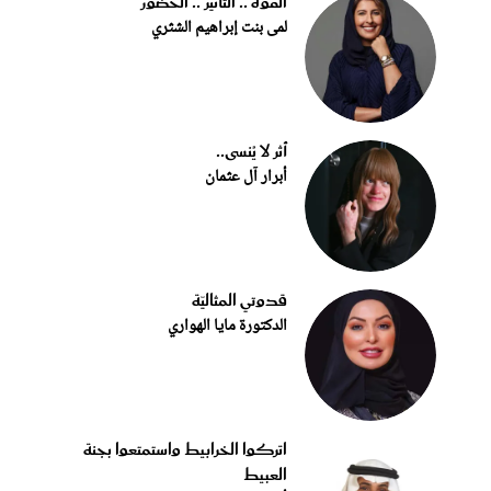
القوة .. التأثير .. الحضور
لمى بنت إبراهيم الشثري
أثر لا يُنسى..
أبرار آل عثمان
قدوتي المثاليّة
الدكتورة مايا الهواري
اتركوا الخرابيط واستمتعوا بجنة
العبيط