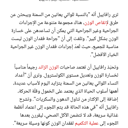
ترى رافاييل أنّه "بالنسبة للواتي يعانين من السمنة ويبحثن عن
طرق ل
إنقاص الوزن
، هناك مجموعة متنوعة من الإجراءات
الجراحية وغير الجراحية التي يمكن أن تساعدهن على خسارة
الوزن بشكل كبير". وتلفت إلى أنّ "جراحة فقدان الوزن ليست
مناسبة للجميع، حيث تُعدّ إجراءات فقدان الوزن غير الجراحية
الخيار الأفضل".
وتحبّذ رافاييل أن تعتمد صاحبات
الوزن الزائد
رجيماً مناسباً
لخسارة الوزن وتعديل مستوى الكولسترول. وترى أنّ "أعداد
النساء اللواتي يعانين من السمنة يتزايد اليوم لأسباب عديدة،
أهمها أسلوب الحياة الذي يعتمد على الخمول وقلّة الحركة،
إضافة إلى الإكثار من تناول الدهون والسكريات". وتشرح
رافاييل أنّه "في هذه الحالة قد يتم اللجوء إلى اعتماد أنظمة
غذائية سريعة، قد لا تتضمن الأكل الصحي، ليقررن بعدها
اللجوء إلى
عملية التكميم
لفقدان الوزن كونها وسيلة سريعة".