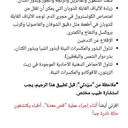
سمك السلمون والماكريل والرنجة والجوز وبذور الكتان.
زيادة الألياف القابلة للذوبان التي يمكن أن تقلل من
امتصاص الكولسترول في مجرى الدم. توجد الألياف القابلة
للذوبان في أطعمة مثل دقيق الشوفان والفاصوليا وكرنب
بروكسل والتفاح والكمثرى.
الإقلاع عن التدخين.
تناول البذور والمكسرات النيئة (بذور الشيا وبذور الكتان،
بذر دوار الشمس واليقطين).
تناول الأحماض الدهنية الأحادية الموجودة في زيت
الزيتون، الأفوكادو والمكسرات النيئة.
*ملاحظة من "سيّدتي": قبل تطبيق هذا الرجيم، يجب
استشارة طبيب مختص.
اقرئي أيضاً
أثناء إجراء عملية "قص معدة".. أطباء يكتشفون
حالة نادرة جداً