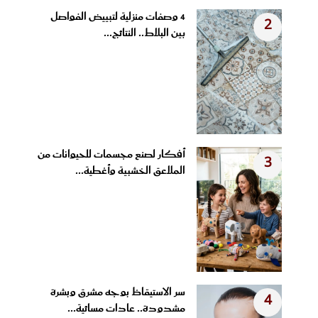
4 وصفات منزلية لتبييض الفواصل
2
بين البلاط.. النتائج...
أفكار لصنع مجسمات للحيوانات من
3
الملاعق الخشبية وأغطية...
سر الاستيقاظ بوجه مشرق وبشرة
4
مشدودة.. عادات مسائية...