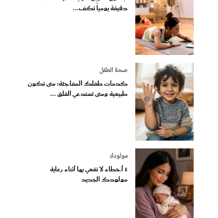
دقيقة يومياً تكف...
صحة الطفل
كدمات طفلك المفاجئة: متى تكون
طبيعية ومتى تستدعي القلق ...
مولودك
5 أخطاء لا تقعي بها أثناء رعاية
مولودك الجديد