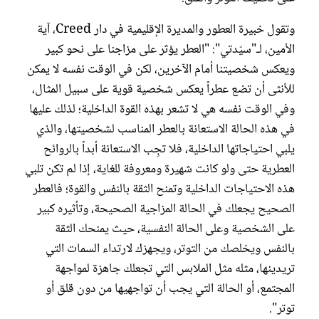
وتقول خبيرة العطور والمديرة الإقليمية في دار Creed، آية
الأمين، لـ"سيّدتي": "العطر يؤثر على مزاجنا على نحو كبير
ويعكس شخصيتنا أمام الآخرين، لكن في الوقت نفسه لا يمكن
للأنثى أن تضع عطراً يعكس شخصية قوية على سبيل المثال،
وفي الوقت نفسه هي لا تشعر بهذه القوة الداخلية؛ لذلك عليها
في هذه الحالة الاستعانة بالعطر المناسب لشخصيتها، والذي
يلبي احتياجاتها الداخلية، فلا تجِب الاستعانة أبداً بالروائح
العطرية حتى ولو كانت شهيرة ومعروفة للغاية، إذا لم تكن تلبي
هذه الاحتياجات الداخلية وتمنح الثقة بالنفس والقوة؛ فالعطر
الصحيح يجعلك في الحالة المزاجية الصحيحة، وتأثيره كبير
على الشخصية وعلى الحالة النفسية، حيث يمنحك الثقة
بالنفس ويخلصك من التوتر، ويجهزك لارتداء السمات التي
تريدينها، مثله مثل الملابس التي تجعلك جاهزة لمواجهة
المجتمع، أو الحالة التي يجب أن تواجهيها من دون قلق أو
توتر".