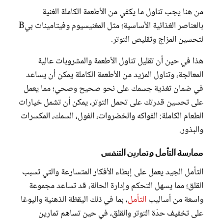
من هنا يجب تناول ما يكفي من الأطعمة الكاملة الغنية
بالعناصر الغذائية الأساسية؛ مثل المغنيسيوم وفيتامينات بيB
لتحسين المزاج وتقليص التوتر.
هذا في حين أن تقليل تناول الأطعمة والمشروبات عالية
المعالجة، وتناول المزيد من الأطعمة الكاملة يمكن أن يساعد
في ضمان تغذية جسمك على نحو صحيح وصحي؛ مما يعمل
على تحسين قدرتك على تحمل التوتر، يمكن أن تشمل خيارات
الطعام الكاملة: الفواكه والخضروات، الفول، السمك، المكسرات
والبذور.
ممارسة التأمل وتمارين التنفس
التأمل الجيد يعمل على إبطاء الأفكار المتسارعة والتي تسبب
القلق؛ مما يسهل التحكم وإدارة الحالة، قد تساعد مجموعة
واسعة من أساليب
التأمل
، بما في ذلك اليقظة الذهنية واليوغا
على تخفيف حدّة التوتر والقلق، في حين تساهم تمارين