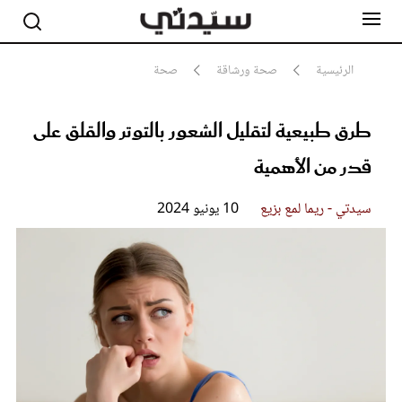
الرئيسية
صحة ورشاقة
صحة
طرق طبيعية لتقليل الشعور بالتوتر والقلق على
مشاهير
أناقة
قدر من الأهمية
جمال
صحة ورشاقة
سيدتي وطفلك
سيدتي - ريما لمع بزيع
10 يونيو 2024
لايف ستايل
بلس+
فيديو
مطبخ سيدتي
مقالات الرأي
ستايل
تقارير