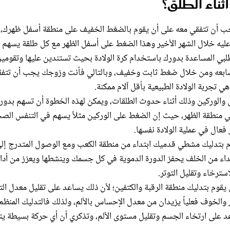
ناء الطلْق؟
ب أن تتفقي معه على أن يقوم بالضغط الخفيف على منطقة أسفل ظهرك،
يه خلال الشهر الأخير وهذا الضغط على أسفل الظهر مع كل طلقة يسهم
لبي المساعدة بدورك باستخدام كرة الولادة بحيث تستندين عليها وتقومي
صابعه ومن خلال ضغط ثابت وخفيف، وبالتالي فأنت وزوجك يجب أن تتفق
تجربة الولادة الطبيعية بأقل آلام ممكنة.
لوركين وذلك أثناء حدوث الطلقات، ويمكن لهذه الخطوة أن تسهم بدور 
ً في منطقة الظهر، حيث إن الضغط على الوركين مثلاً يسهم في التنفس الص
فعال في عملية الولادة نفسها.
 يقوم بتدليك مشطي قدميك ابتداء من منطقة الكعب ومع الوصول المتدرج إل
داء من الخلف يحفز الدورة الدموية في كل جسمك وينشطها ويعزز من أدا
سترخاء وتقليل التوتر.
قوم بتدليك منطقة الرقبة والكتفين؛ لأن ذلك يساعد على تقليل معدل الت
والخوف فعلياً يزيدان من معدل الإحساس بالألم، ولذلك فالتدليك المنظم
د على ارتخاء الجسم وتقليل مستوى الألم، وتذكري أن أي حركة بسيطة يت