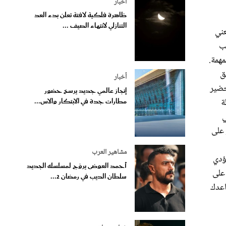
أخبار
ظاهرة فلكية لافتة تعلن بدء العد
التنازلي لانتهاء الصيف ...
عني
ب
مهمة.
ق
أخبار
حضير
إنجاز عالمي جديد يرسخ حضور
ة
مطارات جدة في الابتكار والاس...
ي
 على
مشاهير العرب
ؤدي
أحمد العوضى يروّج لمسلسله الجديد
على
سلطان الديب في رمضان 2...
اعدك