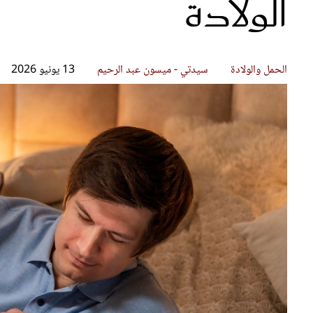
الولادة
قصص ملهمة
مق
شباب وبنات
ست
علاقات زوجية
تق
عر
الحمل والولادة
سيدتي - ميسون عبد الرحيم
13 يونيو 2026