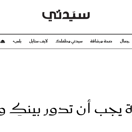
جمال
صحة ورشاقة
سيدتي وطفلك
لايف ستايل
بلس+
م
صحة ورشاقة
سيدتي وطفلك
بشرة
صحة
الحمل والولادة
ريحات
رشاقة و تغذية
مولودك
وعطور
أطفال ومراهقون
صحة الطفل
 يجب أن تدور بينكِ 
مجلة سيدتي
مناسبات X سيدتي
ديو
عن سيدتي
بخ سيدتي
فريق سيدتي