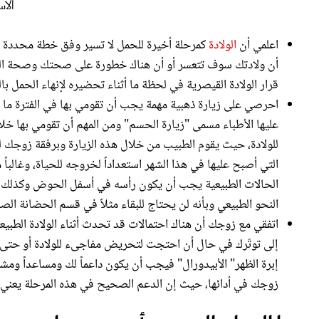
الا
اعلمي أن
الولادة
كمرحلة أخيرة للحمل لا تسير وفق خطة محددة بن
أن ولادتك سوف تتعسر أو أن هناك خطورة على صحتك وصحة الجني
قرار الولادة القيصرية في لحظة ما أثناء تحضيره لإنهاء الحمل ب
احرصي على زيارة ذهبية مهمة يجب أن تقومي بها في الفترة ما ب
عليها الأطباء مسمى "زيارة الحسم" ومن المهم أن تقومي بها خلا
للولادة، حيث يقوم الطبيب من خلال هذه الزيارة وبرفقة زوجك 
التي أصبح عليها في هذا الشهر استعداداً لخروجه للحياة، وغالباً
الحالات الطبيعية يجب أن يكون رأسه في أسفل الحوض وكذلك يق
النحو الطبيعي وبأنه لن يحتاج للبقاء مثلاً في قسم الحضانة الصنا
اتفقي مع زوجك أن هناك احتمالات قد تحدث أثناء الولادة الطبيع
إلى توتّرك في حال أن احتجت لتحريض مفاجىء للولادة أو حتى 
إبرة الظهر" الأبيدورال" فيجب أن يكون داعماً لك ومساعداً وم
زوجك في أدائها، حيث إن الدعم الصحيح في هذه المرحلة يعني ت