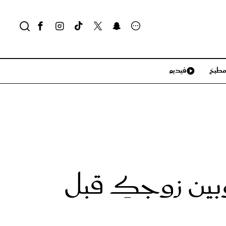
طبخ
فيديو
لايف ستايل
سياحة وسفر
منزل وديكور
تكنولوجيا
وبين زوجكِ قبل