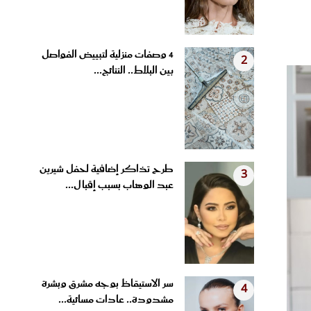
4 وصفات منزلية لتبييض الفواصل
2
بين البلاط.. النتائج...
طرح تذاكر إضافية لحفل شيرين
3
عبد الوهاب بسبب إقبال...
سر الاستيقاظ بوجه مشرق وبشرة
4
مشدودة.. عادات مسائية...