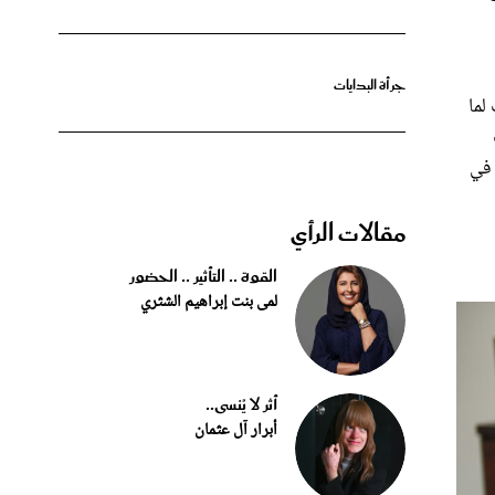
جرأة البدايات
لما
في
مقالات الرأي
القوة .. التأثير .. الحضور
لمى بنت إبراهيم الشثري
أثر لا يُنسى..
أبرار آل عثمان