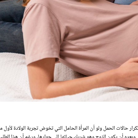
رار حالات الحمل ولو أن المرأة الحامل التي تخوض تجربة الولادة لأول م
وبعده أن يكون الزوج وهو شريك حياتها إلى جوارها، ورغم أن هذا الطلب