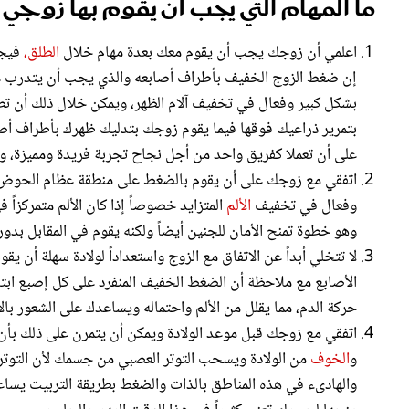
ما المهام التي يجب أن يقوم بها زوجي أث
اعلمي أن زوجك يجب أن يقوم معك بعدة مهام خلال
الطلق،
فيج
إن ضغط الزوج الخفيف بأطراف أصابعه والذي يجب أن يتدرب عل
بشكل كبير وفعال في تخفيف آلام الظهر، ويمكن خلال ذلك أن تط
بتمرير ذراعيك فوقها فيما يقوم زوجك بتدليك ظهرك بأطراف أ
على أن تعملا كفريق واحد من أجل نجاح تجربة فريدة ومميزة، وهي 
اتفقي مع زوجك على أن يقوم بالضغط على منطقة عظام الحوض وا
وفعال في تخفيف
الألم
المتزايد خصوصاً إذا كان الألم متمركزا
وهو خطوة تمنح الأمان للجنين أيضاً ولكنه يقوم في المقابل بدور 
لا تتخلي أبداً عن الاتفاق مع الزوج واستعداداً لولادة سهلة أن
الأصابع مع ملاحظة أن الضغط الخفيف المنفرد على كل إصبع ابت
حركة الدم، مما يقلل من الألم واحتماله ويساعدك على الشعور بالا
اتفقي مع زوجك قبل موعد الولادة ويمكن أن يتمرن على ذلك بأن ي
و
الخوف
من الولادة ويسحب التوتر العصبي من جسمك لأن التوتر 
والهادىء في هذه المناطق بالذات والضغط بطريقة التربيت يساع