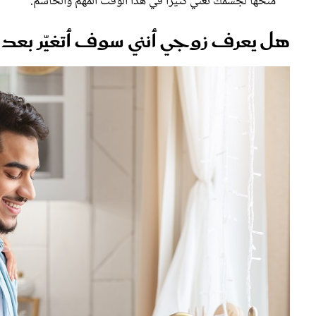
منحها لجسمك تعني كثيراً في هذا الوقت المهم والحاسم.
هل يعرف زوجي أنني سوف أتغيّر بعد