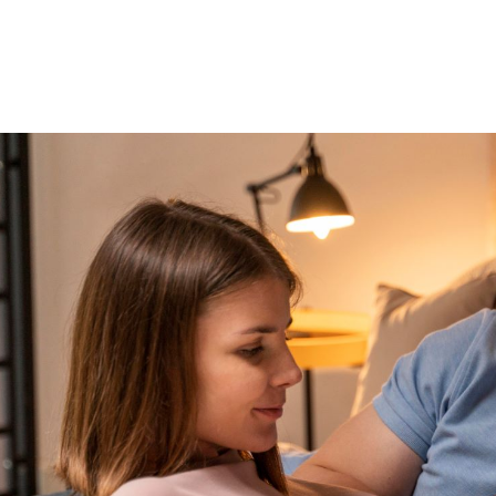
الات الرأي
تطبيقات سيدتي
ايل
دليل السفر
ارير
آخر الأخبار
وس سيدتي
مجلة سيد
غلاف رف