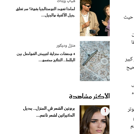
شباب وبنات
لماذا تعود النوستالجيا بقوة؟ سر تعلق
جيل الألفية والجيل...
 حيث
ن
ا
منزل وديكور
4 وصفات منزلية لتبييض الفواصل بين
كبير
البلاط.. النتائج مضمو...
حيح
ى
ء
الأكثر مشاهدة
بروتين الشعر في المنزل.. بديل
وتر
1
الكيراتين لشعر ناعم...
م